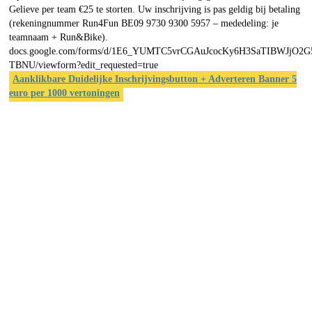
Gelieve per team €25 te storten. Uw inschrijving is pas geldig bij betaling
(rekeningnummer Run4Fun BE09 9730 9300 5957 – mededeling: je
teamnaam + Run&Bike).
docs.google.com/forms/d/1E6_YUMTC5vrCGAuJcocKy6H3SaTIBWJjO2G
TBNU/viewform?edit_requested=true
Aanklikbare Duidelijke Inschrijvingsbutton + Adverteren Banner 5
euro per 1000 vertoningen