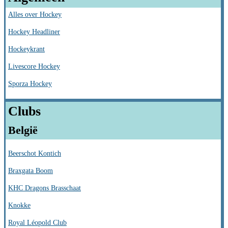
Alles over Hockey
Hockey Headliner
Hockeykrant
Livescore Hockey
Sporza Hockey
Clubs
België
Beerschot Kontich
Braxgata Boom
KHC Dragons Brasschaat
Knokke
Royal Léopold Club