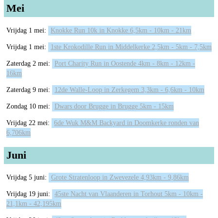
Mei
Vrijdag 1 mei:
Knokke Run 10k in Knokke 6,5km - 10km - 21km
Vrijdag 1 mei:
1ste Krokodille Run in Middelkerke 2,5km - 5km - 7,5km
Zaterdag 2 mei:
Port Charity Run in Oostende 4km - 8km - 12km -
16km
Zaterdag 9 mei:
12de Walle-Loop in Zerkegem 3,3km - 6,6km - 10km
Zondag 10 mei:
Dwars door Brugge in Brugge 5km - 15km
Vrijdag 22 mei:
6de Wuk M&M Backyard in Doomkerke ronden van
6,706km
Juni
Vrijdag 5 juni:
Grote Stratenloop in Zwevezele 4,93km - 9,86km
Vrijdag 19 juni:
45ste Nacht van Vlaanderen in Torhout 5km - 10km -
21,1km - 42,195km