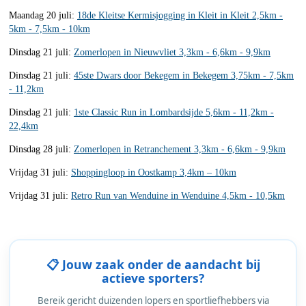
Maandag 20 juli:
18de Kleitse Kermisjogging in Kleit in Kleit 2,5km -
5km - 7,5km - 10km
Dinsdag 21 juli:
Zomerlopen in Nieuwvliet 3,3km - 6,6km - 9,9km
Dinsdag 21 juli:
45ste Dwars door Bekegem in Bekegem 3,75km - 7,5km
- 11,2km
Dinsdag 21 juli:
1ste Classic Run in Lombardsijde 5,6km - 11,2km -
22,4km
Dinsdag 28 juli:
Zomerlopen in Retranchement 3,3km - 6,6km - 9,9km
Vrijdag 31 juli:
Shoppingloop in Oostkamp 3,4km – 10km
Vrijdag 31 juli:
Retro Run van Wenduine in Wenduine 4,5km - 10,5km
📋 Jouw zaak onder de aandacht bij
actieve sporters?
Bereik gericht duizenden lopers en sportliefhebbers via