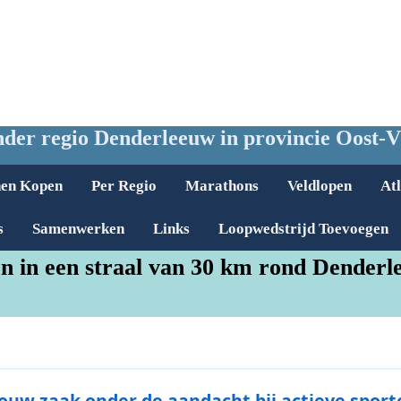
der regio Denderleeuw in provincie Oost-
nen Kopen
Per Regio
Marathons
Veldlopen
Atl
s
Samenwerken
Links
Loopwedstrijd Toevoegen
n in een straal van 30 km rond Denderl
Jouw zaak onder de aandacht bij actieve sport