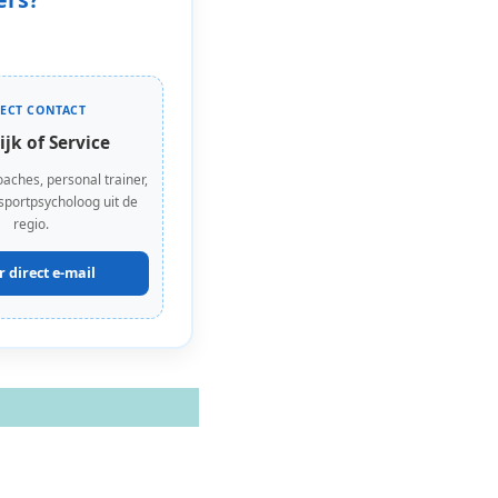
RECT CONTACT
ijk of Service
oaches, personal trainer,
 sportpsycholoog uit de
regio.
r direct e-mail