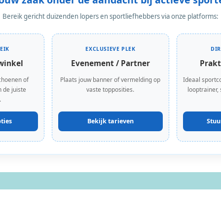
Bereik gericht duizenden lopers en sportliefhebbers via onze platforms:
EIK
EXCLUSIEVE PLEK
DI
winkel
Evenement / Partner
Prakt
choenen of
Plaats jouw banner of vermelding op
Ideaal sportc
 de juiste
vaste topposities.
looptrainer,
.
ties
Bekijk tarieven
Stuu