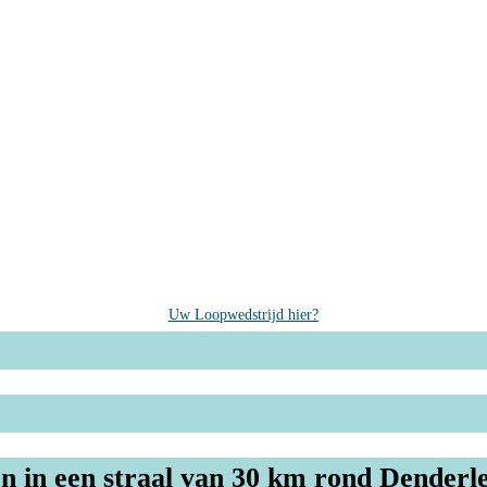
Uw Loopwedstrijd hier?
n in een straal van 30 km rond Denderl