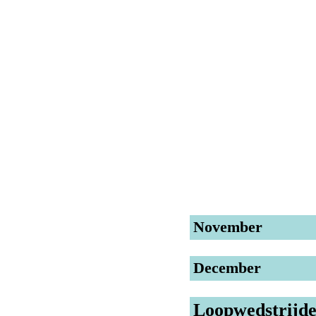
November
December
Loopwedstrijde