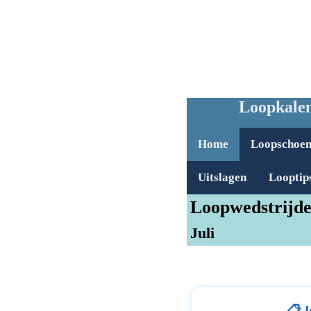
Loopkalen
Home
Loopschoe
Uitslagen
Looptip
Loopwedstrijde
Juli
📋 