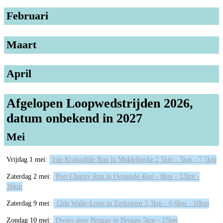
Februari
Maart
April
Afgelopen Loopwedstrijden 2026,
datum onbekend in 2027
Mei
Vrijdag 1 mei:
1ste Krokodille Run in Middelkerke 2,5km - 5km - 7,5km
Zaterdag 2 mei:
Port Charity Run in Oostende 4km - 8km - 12km -
16km
Zaterdag 9 mei:
12de Walle-Loop in Zerkegem 3,3km - 6,6km - 10km
Zondag 10 mei:
Dwars door Brugge in Brugge 5km - 15km