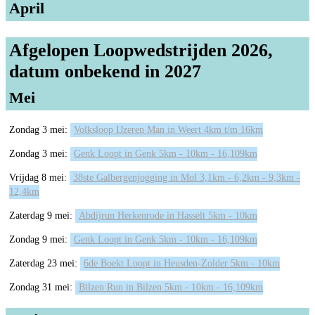
April
Afgelopen Loopwedstrijden 2026,
datum onbekend in 2027
Mei
Zondag 3 mei:
Volksloop IJzeren Man in Weert 4km t/m 16km
Zondag 3 mei:
Genk Loopt in Genk 5km - 10km - 16,109km
Vrijdag 8 mei:
38ste Galbergenjogging in Mol 3,1km - 6,2km - 9,3km -
12,4km
Zaterdag 9 mei:
Abdijrun Herkenrode in Hasselt 5km - 10km
Zondag 9 mei:
Genk Loopt in Genk 5km - 10km - 16,109km
Zaterdag 23 mei:
6de Boekt Loopt in Heusden-Zolder 5km - 10km
Zondag 31 mei:
Bilzen Run in Bilzen 5km - 10km - 16,109km