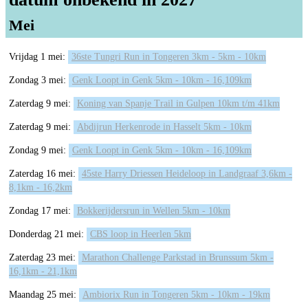
Mei
Vrijdag 1 mei:
36ste Tungri Run in Tongeren 3km - 5km - 10km
Zondag 3 mei:
Genk Loopt in Genk 5km - 10km - 16,109km
Zaterdag 9 mei:
Koning van Spanje Trail in Gulpen 10km t/m 41km
Zaterdag 9 mei:
Abdijrun Herkenrode in Hasselt 5km - 10km
Zondag 9 mei:
Genk Loopt in Genk 5km - 10km - 16,109km
Zaterdag 16 mei:
45ste Harry Driessen Heideloop in Landgraaf 3,6km -
8,1km - 16,2km
Zondag 17 mei:
Bokkerijdersrun in Wellen 5km - 10km
Donderdag 21 mei:
CBS loop in Heerlen 5km
Zaterdag 23 mei:
Marathon Challenge Parkstad in Brunssum 5km -
16,1km - 21,1km
Maandag 25 mei:
Ambiorix Run in Tongeren 5km - 10km - 19km