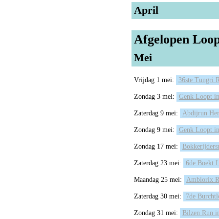
April
Afgelopen Loop
Mei
Vrijdag 1 mei:
36ste Tungri 
Zondag 3 mei:
Genk Loopt i
Zaterdag 9 mei:
Abdijrun Her
Zondag 9 mei:
Genk Loopt i
Zondag 17 mei:
Bokkerijders
Zaterdag 23 mei:
6de Boekt 
Maandag 25 mei:
Ambiorix R
Zaterdag 30 mei:
7de Burcht
Zondag 31 mei:
Bilzen Run i