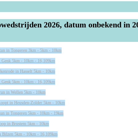
wedstrijden 2026, datum onbekend in 2
Run in Tongeren 3km - 5km - 10km
n Genk 5km - 10km - 16,109km
kenrode in Hasselt 5km - 10km
n Genk 5km - 10km - 16,109km
run in Wellen 5km - 10km
Loopt in Heusden-Zolder 5km - 10km
un in Tongeren 5km - 10km - 19km
loop in Brustem 5km - 10km
n Bilzen 5km - 10km - 16,109km