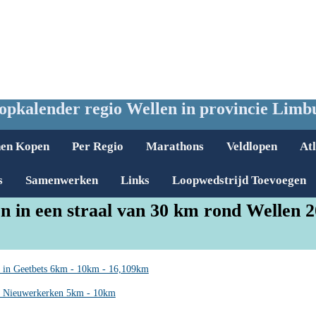
opkalender regio Wellen in provincie Limb
nen Kopen
Per Regio
Marathons
Veldlopen
Atl
s
Samenwerken
Links
Loopwedstrijd Toevoegen
n in een straal van 30 km rond Wellen 
 in Geetbets 6km - 10km - 16,109km
n Nieuwerkerken 5km - 10km