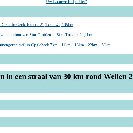
Uw Loopwedstrijd hier?
 Genk in Genk 10km - 21,1km - 42,195km
lve marathon van Sint-Truiden in Sint-Truiden 21,1km
inengordeltrail in Opglabeek 7km - 11km - 16km - 22km - 28km
n in een straal van 30 km rond Wellen 