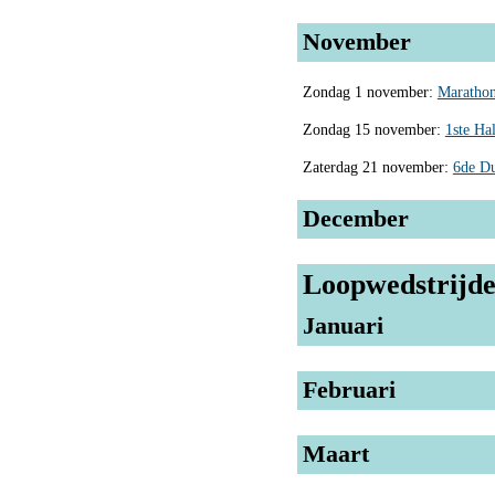
November
Zondag 1 november:
Marathon
Zondag 15 november:
1ste Ha
Zaterdag 21 november:
6de Du
December
Loopwedstrijde
Januari
Februari
Maart