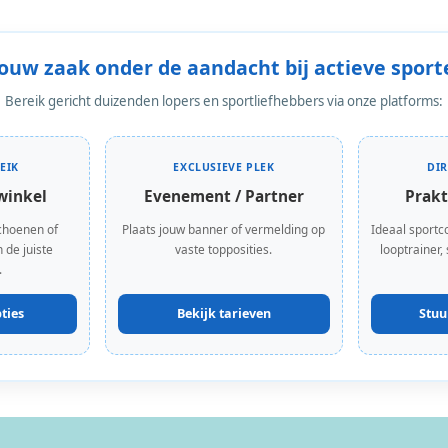
Jouw zaak onder de aandacht bij actieve sport
Bereik gericht duizenden lopers en sportliefhebbers via onze platforms:
EIK
EXCLUSIEVE PLEK
DI
winkel
Evenement / Partner
Prakt
choenen of
Plaats jouw banner of vermelding op
Ideaal sportc
 de juiste
vaste topposities.
looptrainer,
.
ties
Bekijk tarieven
Stuu