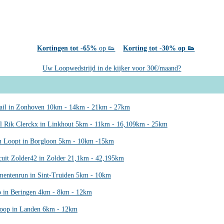
Kortingen tot -65%
op 👟
Korting tot -30% op 👟
Uw Loopwedstrijd in de kijker voor 30€/maand?
rail in Zonhoven 10km - 14km - 21km - 27km
 Rik Clerckx in Linkhout 5km - 11km - 16,109km - 25km
n Loopt in Borgloon 5km - 10km -15km
rcuit Zolder42 in Zolder 21,1km - 42,195km
entenrun in Sint-Truiden 5km - 10km
p in Beringen 4km - 8km - 12km
loop in Landen 6km - 12km