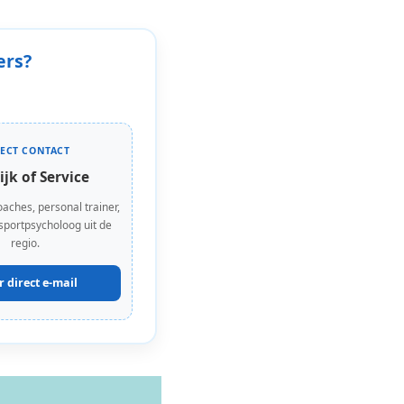
ers?
RECT CONTACT
ijk of Service
oaches, personal trainer,
 sportpsycholoog uit de
regio.
r direct e-mail