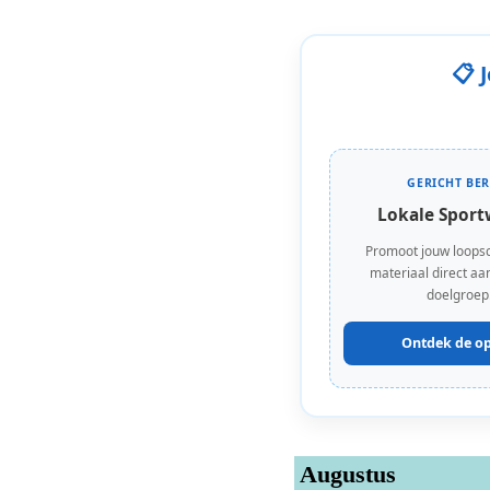
📋 
GERICHT BER
Lokale Sport
Promoot jouw loops
materiaal direct aan
doelgroep
Ontdek de op
Augustus