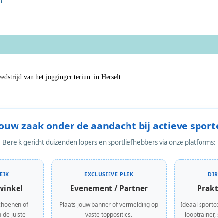
m
edstrijd van het joggingcriterium in Herselt.
Jouw zaak onder de aandacht bij actieve sport
Bereik gericht duizenden lopers en sportliefhebbers via onze platforms:
EIK
EXCLUSIEVE PLEK
DI
winkel
Evenement / Partner
Prakt
choenen of
Plaats jouw banner of vermelding op
Ideaal sportc
 de juiste
vaste topposities.
looptrainer,