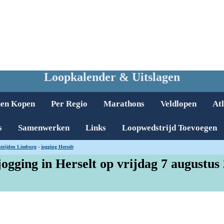
Loopkalender & Uitslagen
nen Kopen
Per Regio
Marathons
Veldlopen
Atl
s
Samenwerken
Links
Loopwedstrijd Toevoegen
trijden Limburg
-
jogging Herselt
ogging in Herselt op vrijdag 7 augustus