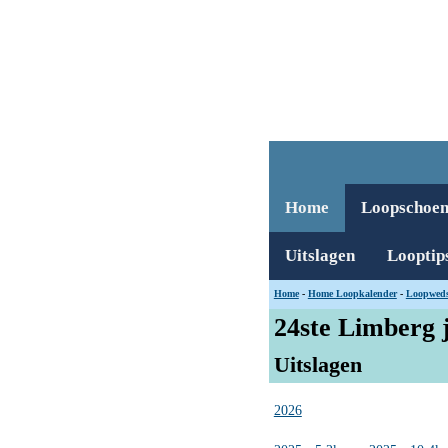
Home
Loopschoe
Uitslagen
Looptip
Home
-
Home Loopkalender
-
Loopweds
24ste Limberg j
Uitslagen
2026