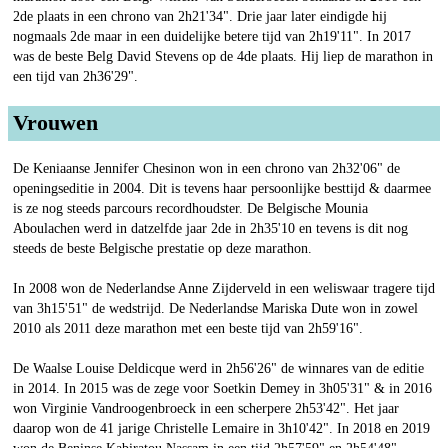
2de plaats in een chrono van 2h21'34". Drie jaar later eindigde hij
nogmaals 2de maar in een duidelijke betere tijd van 2h19'11". In 2017
was de beste Belg David Stevens op de 4de plaats. Hij liep de marathon in
een tijd van 2h36'29".
Vrouwen
De Keniaanse Jennifer Chesinon won in een chrono van 2h32'06" de
openingseditie in 2004. Dit is tevens haar persoonlijke besttijd & daarmee
is ze nog steeds parcours recordhoudster. De Belgische Mounia
Aboulachen werd in datzelfde jaar 2de in 2h35'10 en tevens is dit nog
steeds de beste Belgische prestatie op deze marathon.
In 2008 won de Nederlandse Anne Zijderveld in een weliswaar tragere tijd
van 3h15'51" de wedstrijd. De Nederlandse Mariska Dute won in zowel
2010 als 2011 deze marathon met een beste tijd van 2h59'16".
De Waalse Louise Deldicque werd in 2h56'26" de winnares van de editie
in 2014. In 2015 was de zege voor Soetkin Demey in 3h05'31" & in 2016
won Virginie Vandroogenbroeck in een scherpere 2h53'42". Het jaar
daarop won de 41 jarige Christelle Lemaire in 3h10'42". In 2018 en 2019