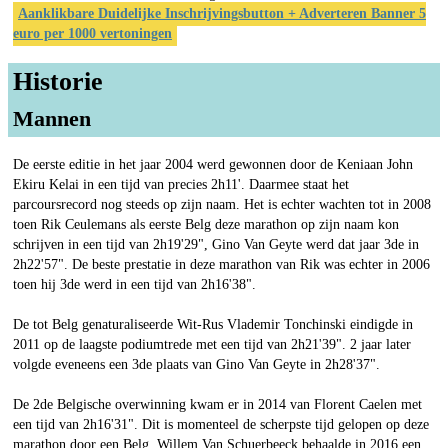
Aanklikbare Duidelijke Inschrijvingsbutton + Adverteren Banner 5
euro per 1000 vertoningen
Historie
Mannen
De eerste editie in het jaar 2004 werd gewonnen door de Keniaan John
Ekiru Kelai in een tijd van precies 2h11'. Daarmee staat het
parcoursrecord nog steeds op zijn naam. Het is echter wachten tot in 2008
toen Rik Ceulemans als eerste Belg deze marathon op zijn naam kon
schrijven in een tijd van 2h19'29", Gino Van Geyte werd dat jaar 3de in
2h22'57". De beste prestatie in deze marathon van Rik was echter in 2006
toen hij 3de werd in een tijd van 2h16'38".
De tot Belg genaturaliseerde Wit-Rus Vlademir Tonchinski eindigde in
2011 op de laagste podiumtrede met een tijd van 2h21'39". 2 jaar later
volgde eveneens een 3de plaats van Gino Van Geyte in 2h28'37".
De 2de Belgische overwinning kwam er in 2014 van Florent Caelen met
een tijd van 2h16'31". Dit is momenteel de scherpste tijd gelopen op deze
marathon door een Belg. Willem Van Schuerbeeck behaalde in 2016 een