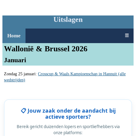
Uitslagen
Home
☰
Wallonië & Brussel 2026
Januari
Zondag 25 januari:
Crosscup & Waals Kampioenschap in Hannuit (alle
wedstrijden)
📋 Jouw zaak onder de aandacht bij
actieve sporters?
Bereik gericht duizenden lopers en sportliefhebbers via
onze platforms: