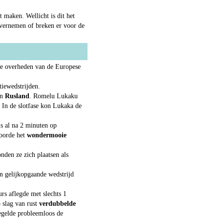
maken. Wellicht is dit het
overnemen of breken er voor de
de overheden van de Europese
tiewedstrijden.
en
Rusland
. Romelu Lukaku
 In de slotfase kon Lukaka de
 al na 2 minuten op
coorde het
wondermooie
nden ze zich plaatsen als
en gelijkopgaande wedstrijd
rs aflegde met slechts 1
 slag van rust
verdubbelde
egelde probleemloos de