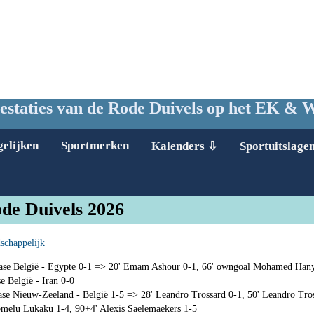
estaties van de Rode Duivels op het EK &
gelijken
Sportmerken
Kalenders ⇩
Sportuitslage
de Duivels 2026
schappelijk
ase België - Egypte 0-1 => 20' Emam Ashour 0-1, 66' owngoal Mohamed Han
 België - Iran 0-0
ase Nieuw-Zeeland - België 1-5 => 28' Leandro Trossard 0-1, 50' Leandro Tro
 Romelu Lukaku 1-4, 90+4' Alexis Saelemaekers 1-5