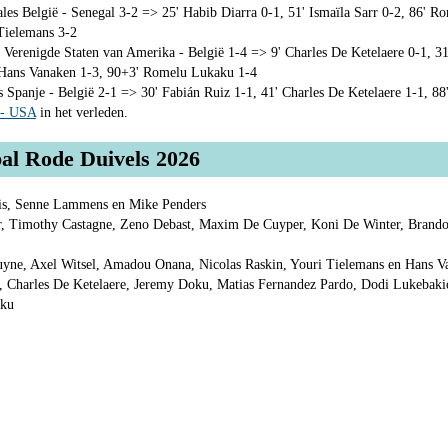
les België - Senegal 3-2 => 25' Habib Diarra 0-1, 51' Ismaïla Sarr 0-2, 86' R
Tielemans 3-2
 Verenigde Staten van Amerika - België 1-4 => 9' Charles De Ketelaere 0-1, 31
' Hans Vanaken 1-3, 90+3' Romelu Lukaku 1-4
s Spanje - België 2-1 => 30' Fabián Ruiz 1-1, 41' Charles De Ketelaere 1-1, 8
 - USA
in het verleden.
al Rode Duivels 2026
is, Senne Lammens en Mike Penders
 Timothy Castagne, Zeno Debast, Maxim De Cuyper, Koni De Winter, Brando
yne, Axel Witsel, Amadou Onana, Nicolas Raskin, Youri Tielemans en Hans V
 Charles De Ketelaere, Jeremy Doku, Matias Fernandez Pardo, Dodi Lukebakio
aku