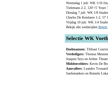
Woensdag 1 juli: WK 1/16 fina
Tielemans 2-2, 120'+5' Youri 
Dinsdag 7 juli: WK 1/8 finales
Charles De Ketelaere 1-2, 57
Vrijdag 10 juli: WK 1/4 finale
Bekijk alle wedstrijden
België
Selectie WK Voetb
Doelmannen:
Thibaut Courto
Verdedigers:
Thomas Meunier,
Joaquin Seys en Arthur Theate
Middenvelders:
Kevin De Bru
Aanvallers:
Leandro Trossard,
Saelemaekers en Romelu Luk