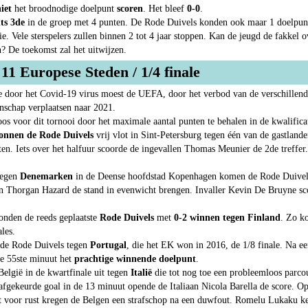
iet
het broodnodige doelpunt
scoren
. Het bleef
0-0
.
hts 3de
in de groep met 4 punten. De Rode Duivels konden ook maar 1 doelpunt 
. Vele sterspelers zullen binnen 2 tot 4 jaar stoppen. Kan de jeugd de fakkel 
? De toekomst zal het uitwijzen.
11 Europese Steden / 1/4 finale
 door het Covid-19 virus moest de UEFA, door het verbod van de verschillen
schap verplaatsen naar 2021.
oos voor dit tornooi door het maximale aantal punten te behalen in de kwalifica
onnen de Rode Duivels
vrij vlot in Sint-Petersburg tegen één van de gastland
en. Iets over het halfuur scoorde de ingevallen Thomas Meunier de 2de treffer.
tegen
Denemarken
in de Deense hoofdstad Kopenhagen komen de Rode Duivels
kon Thorgan Hazard de stand in evenwicht brengen. Invaller Kevin De Bruyne s
konden de reeds geplaatste
Rode Duivels
met
0-2 winnen tegen Finland
. Zo ko
les.
e de Rode Duivels tegen
Portugal
, die het EK won in 2016, de 1/8 finale. Na e
e 55ste minuut het
prachtige winnende doelpunt
.
lgië in de kwartfinale uit tegen
Italië
die tot nog toe een probleemloos parcou
afgekeurde goal in de 13 minuut opende de Italiaan Nicola Barella de score. Op
t voor rust kregen de Belgen een strafschop na een duwfout. Romelu Lukaku k