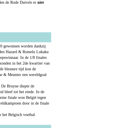
gden de Rode Duivels er
niet
3-0 gewonnen worden dankzij
 Eden Hazard & Romelu Lukaku
pswinnaar. In de 1/8 finales
 konden in het 2de kwartier van
e blessure tijd kon de
yne & Meunier een wereldgoal
n De Bruyne diepte de
d bleef tot het einde. In de
eine finale won België tegen
eldkampioen door in de finale
 het Belgisch voetbal.