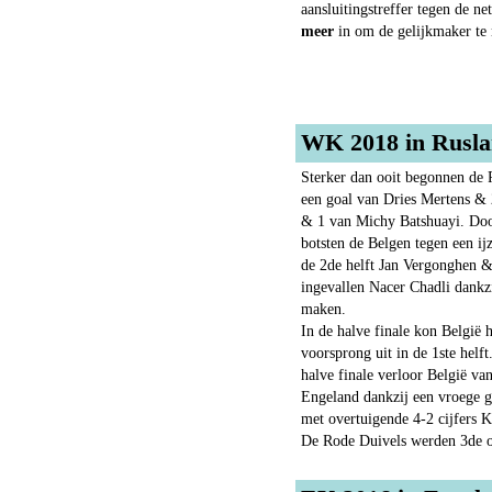
aansluitingstreffer tegen de n
meer
in om de gelijkmaker te
WK 2018 in Ruslan
Sterker dan ooit begonnen de
een goal van Dries Mertens &
& 1 van Michy Batshuayi. Door
botsten de Belgen tegen een ij
de 2de helft Jan Vergonghen & 
ingevallen Nacer Chadli dankz
maken.
In de halve finale kon België
voorsprong uit in de 1ste helf
halve finale verloor België va
Engeland dankzij een vroege 
met overtuigende 4-2 cijfers Kr
De Rode Duivels werden 3de op