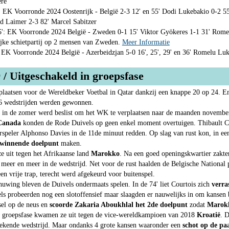
ere
 EK Voorronde 2024 Oostenrijk - België 2-3 12' en 55' Dodi Lukebakio 0-2 5
 Laimer 2-3 82' Marcel Sabitzer
: EK Voorronde 2024 België - Zweden 0-1 15' Viktor Gyökeres 1-1 31' Rome
ijke schietpartij op 2 mensen van Zweden.
Meer Informatie
K Voorronde 2024 België - Azerbeidzjan 5-0 16', 25', 29' en 36' Romelu Luk
/ Uitgeschakeld in groepsfase
plaatsen voor de Wereldbeker Voetbal in Qatar dankzij een knappe 20 op 24. En
e 6 wedstrijden werden gewonnen.
n in de zomer werd beslist om het WK te verplaatsen naar de maanden novembe
 Canada
konden de Rode Duivels op geen enkel moment overtuigen. Thibault Co
speler Alphonso Davies in de 11de minuut redden. Op slag van rust kon, in een
 winnende doelpunt
maken.
 uit tegen het Afrikaanse land
Marokko
. Na een goed openingskwartier zakt
er en meer in de wedstrijd. Net voor de rust haalden de Belgische National 
en vrije trap, terecht werd afgekeurd voor buitenspel.
uwing bleven de Duivels ondermaats spelen. In de 74' liet Courtois zich
verra
s probeerden nog een slotoffensief maar slaagden er nauwelijks in om kansen b
ksel op de neus en
scoorde Zakaria Aboukhlal het 2de doelpunt
zodat
Marok
 groepsfase kwamen ze uit tegen de vice-wereldkampioen van 2018
Kroatië
. 
tstekende wedstrijd. Maar ondanks 4 grote kansen waaronder een
schot op de p