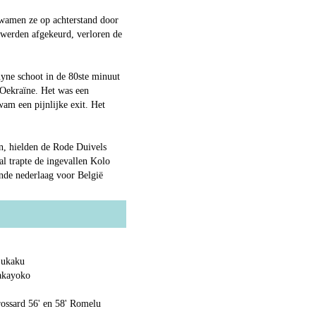
wamen ze op achterstand door
werden afgekeurd, verloren de
yne schoot in de 80ste minuut
Oekraïne. Het was een
am een pijnlijke exit. Het
n, hielden de Rode Duivels
al trapte de ingevallen Kolo
nde nederlaag voor België
Lukaku
Bakayoko
ossard 56' en 58' Romelu