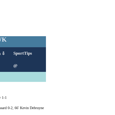
 WK
SportTips
n ⇩
@
y 1-1
ssard 0-2, 66' Kevin Debruyne