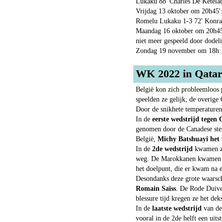
Lukaku 88' Charles De Ketela
Vrijdag 13 oktober om 20h45':
Romelu Lukaku 1-3 72' Konrad
Maandag 16 oktober om 20h45'
niet meer gespeeld door dodel
Zondag 19 november om 18h: E
WK 2022 in Qatar 
België kon zich probleemloos 
speelden ze gelijk; de overig
Door de snikhete temperature
In de
eerste wedstrijd tegen
genomen door de Canadese ster
België,
Michy Batshuayi het
In de
2de wedstrijd
kwamen ze
weg. De Marokkanen kwamen me
het doelpunt, die er kwam na e
Desondanks deze grote waarsch
Romain Saïss
. De Rode Duivel
blessure tijd kregen ze het de
In de
laatste wedstrijd
van de
vooral in de 2de helft een ui