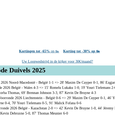
Kortingen tot -65%
op 👟
Korting tot -30% op 👟
Uw Loopwedstrijd in de kijker voor 30€/maand?
de Duivels 2025
 2026 Noord-Macedonië - België 1-1 => 28' Maxim De Cuyper 0-1, 86' Ezgjan
 2026 België - Wales 4-3 => 15' Romelu Lukaku 1-0, 19' Youri Tielemans 2-
 Sorba Thomas, 69' Brennan Johnson 3-3, 87' Kevin De Bruyne 4-3
orronde 2026 Liechtenstein - België 0-6 => 29' Maxim De Cuyper 0-1, 46' Yo
ne 0-4, 70' Youri Tielemans 0-5, 91' Malick Fofana 0-6
onde 2026 België - Kazachstan 2-0 => 42' Kevin De Bruyne 1-0, 44' Jéremy 
' Kevin Debruyne 5-0, 87' Thomas Meunier 6-0