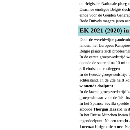
de Belgische Nationale ploeg
n
Daarmee eindigde België
slec
einde voor de Gouden Generatie
Rode Duivels magere jaren aan
EK 2021 (2020) in 
Door de wereldwijde pandemie
landen, het Europees Kampioen
België plaatste zich probleeml
In de eerste groepswedstrijd
w
opende de score al na 10 minut
3-0 eindstand vastleggen.
In de tweede groepswedstrijd 
achterstand. In de 2de helft 
winnende doelpunt
.
In de laatste groepswedstrijd 
groepswinnaar voor de 1/8 fina
In het Spaanse Sevilla speeld
scoorde
Thorgan Hazard
in d
In het Duitse München kwam Be
tegendoelpunt. Na een terecht 
Lorenzo Insigne de score
. Ne