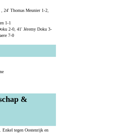
 , 24' Thomas Meunier 1-2,
en 1-1
Doku 2-0, 41' Jéremy Doku 3-
aere 7-0
ne
nschap &
 Enkel tegen Oostenrijk en