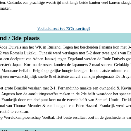
etten. Ondanks een prachtige wedstrijd met langs beide kanten veel kansen slaa
 maken.
Voetbaldirect
tot 75% korting!
d / 3de plaats
 Rode Duivels aan het WK in Rusland. Tegen het bescheiden Panama kon met 
 2 van Romelu Lukaku. Tunesië werd verslagen met 5-2 door twee goals van
 een doelpunt van Adnan Januzaj tegen Engeland werden de Rode Duivels groe
zersterk Japan. Kort na de rusten konden de Japanners 2 maal scoren. Gelukkig
Marouane Fellaini België op gelijke hoogte brengen. In de laatste minuut van d
ij een onwaarschijnlijk snelle & efficiënte aanval van zijn ploegmaats De Bru
 het grote Brazilië verslaan met 2-1. Fernandinho maakte een owngoald & Kevi
t. Augusto kon de aansluitingstreffer maken in de 2de helft waardoor het spannen
n Frankrijk door een doelpunt kort na de tweede helft van Samuel Umtiti. De kl
goal van Thomas Meunier & een late goal van Eden Hazard. Frankrijk werd wer
oatië te verslaan.
 Wereldkampioenschap Voetbal. Het beste resultaat ooit in de geschiedenis van