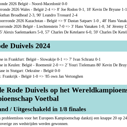
ronde 2026 België - Noord-Macedonië 0-0
onde 2026 Wales - België 2-4 => 8' Joe Rodon 0-1, 18' Kevin De Bryune 1-1
Nathan Broadhead 2-3, 90' Leandro Trossard 2-4
rrronde 2026 Kazachstan - België => 9' Dastan Satpaev 1-0 , 48' Hans Vanak
ronde 2026 België - Liechtenstein 7-0 => 3' Hans Vanaken 1-0, 34' Jéremy 
' Alexis Saelemaekers 5-0, 57' Charles De Ketelaere 6-0, 59' Charles De Ketel
de Duivels 2024
e in Frankfurt: België - Slowakije 0-1 => 7' Ivan Schranz 0-1
se in Keulen: België - Roemenië 2-0 => 2' Youri Tielemans 80' Kevin De Bruy
se in Stutgart: Oekraïne - België 0-0
s: Frankrijk - België 1-0 => '85 own Jan Vertonghen
 de Rode Duivels op het Wereldkampioe
ioenschap Voetbal
nd / Uitgeschakeld in 1/8 finales
h probleemloos voor het Europees Kampioenschap dankzij een knappe 20 op 24.
 overige zes wedstrijden werden gewonnen.