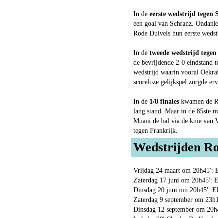
In de
eerste wedstrijd tegen 
een goal van Schranz. Ondank
Rode Duivels hun eerste wedstr
In de
tweede wedstrijd tege
de bevrijdende 2-0 eindstand t
wedstrijd waarin vooral Oekra
scoreloze gelijkspel zorgde er
In de
1/8 finales
kwamen de Rod
lang stand. Maar in de 85ste m
Muani de bal via de knie van 
tegen Frankrijk.
Wedstrijden Ro
Vrijdag 24 maart om 20h45': 
Zaterdag 17 juni om 20h45': 
Dinsdag 20 juni om 20h45': E
Zaterdag 9 september om 23h1
Dinsdag 12 september om 20h4