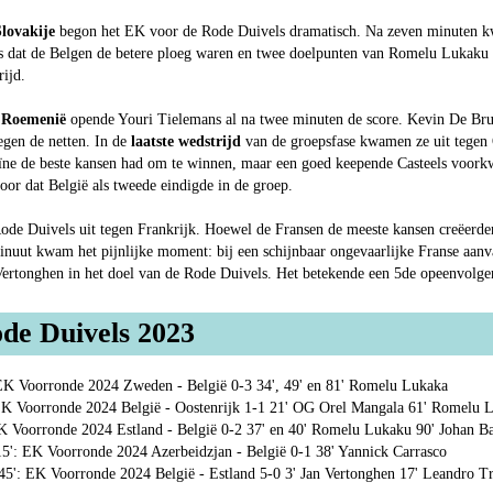
Slovakije
begon het EK voor de Rode Duivels dramatisch. Na zeven minuten k
s dat de Belgen de betere ploeg waren en twee doelpunten van Romelu Lukaku 
ijd.
n Roemenië
opende Youri Tielemans al na twee minuten de score. Kevin De Bru
egen de netten. In de
laatste wedstrijd
van de groepsfase kwamen ze uit tegen 
ïne de beste kansen had om te winnen, maar een goed keepende Casteels voorkw
voor dat België als tweede eindigde in de groep.
e Duivels uit tegen Frankrijk. Hoewel de Fransen de meeste kansen creëerde
inuut kwam het pijnlijke moment: bij een schijnbaar ongevaarlijke Franse aanv
Vertonghen in het doel van de Rode Duivels. Het betekende een 5de opeenvolge
de Duivels 2023
EK Voorronde 2024 Zweden - België 0-3 34', 49' en 81' Romelu Lukaka
EK Voorronde 2024 België - Oostenrijk 1-1 21' OG Orel Mangala 61' Romelu 
K Voorronde 2024 Estland - België 0-2 37' en 40' Romelu Lukaku 90' Johan 
5': EK Voorronde 2024 Azerbeidzjan - België 0-1 38' Yannick Carrasco
5': EK Voorronde 2024 België - Estland 5-0 3' Jan Vertonghen 17' Leandro Tr