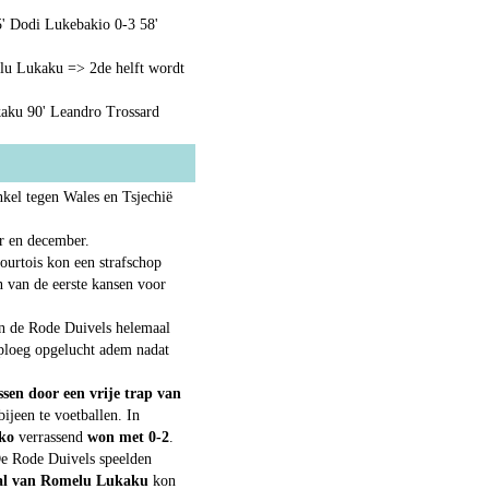
5' Dodi Lukebakio 0-3 58'
lu Lukaku => 2de helft wordt
aku 90' Leandro Trossard
kel tegen Wales en Tsjechië
r en december.
urtois kon een strafschop
 van de eerste kansen voor
en de Rode Duivels helemaal
ploeg opgelucht adem nadat
ssen door een vrije trap van
ijeen te voetballen. In
ko
verrassend
won met 0-2
.
De Rode Duivels speelden
aal van Romelu Lukaku
kon