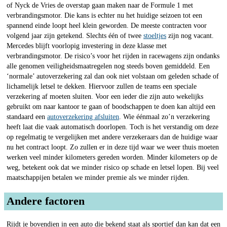
of Nyck de Vries de overstap gaan maken naar de Formule 1 met
verbrandingsmotor. Die kans is echter nu het huidige seizoen tot een
spannend einde loopt heel klein geworden. De meeste contracten voor
volgend jaar zijn getekend. Slechts één of twee
stoeltjes
zijn nog vacant.
Mercedes blijft voorlopig investering in deze klasse met
verbrandingsmotor. De risico’s voor het rijden in racewagens zijn ondanks
alle genomen veiligheidsmaatregelen nog steeds boven gemiddeld. Een
‘normale’ autoverzekering zal dan ook niet volstaan om geleden schade of
lichamelijk letsel te dekken. Hiervoor zullen de teams een speciale
verzekering af moeten sluiten. Voor een ieder die zijn auto wekelijks
gebruikt om naar kantoor te gaan of boodschappen te doen kan altijd een
standaard een
autoverzekering afsluiten
. Wie éénmaal zo’n verzekering
heeft laat die vaak automatisch doorlopen. Toch is het verstandig om deze
op regelmatig te vergelijken met andere verzekeraars dan de huidige waar
nu het contract loopt. Zo zullen er in deze tijd waar we weer thuis moeten
werken veel minder kilometers gereden worden. Minder kilometers op de
weg, betekent ook dat we minder risico op schade en letsel lopen. Bij veel
maatschappijen betalen we minder premie als we minder rijden.
Andere factoren
Rijdt je bovendien in een auto die bekend staat als sportief dan kan dat een