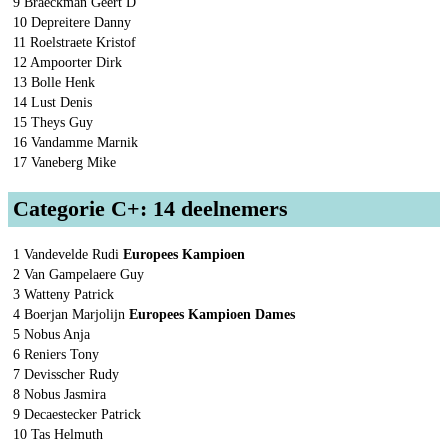
9 Braeckman Geert D
10 Depreitere Danny
11 Roelstraete Kristof
12 Ampoorter Dirk
13 Bolle Henk
14 Lust Denis
15 Theys Guy
16 Vandamme Marnik
17 Vaneberg Mike
Categorie C+: 14 deelnemers
1 Vandevelde Rudi
Europees Kampioen
2 Van Gampelaere Guy
3 Watteny Patrick
4 Boerjan Marjolijn
Europees Kampioen Dames
5 Nobus Anja
6 Reniers Tony
7 Devisscher Rudy
8 Nobus Jasmira
9 Decaestecker Patrick
10 Tas Helmuth