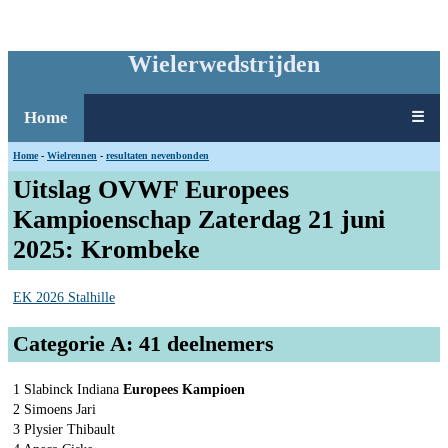
Wielerwedstrijden
Home
☰
Home
-
Wielrennen
-
resultaten nevenbonden
Uitslag OVWF Europees
Kampioenschap Zaterdag 21 juni
2025: Krombeke
EK 2026 Stalhille
Categorie A: 41 deelnemers
1 Slabinck Indiana
Europees Kampioen
2 Simoens Jari
3 Plysier Thibault