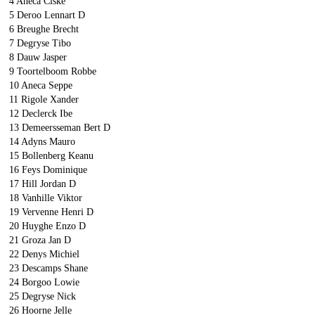
4 Aneca Ciske
5 Deroo Lennart D
6 Breughe Brecht
7 Degryse Tibo
8 Dauw Jasper
9 Toortelboom Robbe
10 Aneca Seppe
11 Rigole Xander
12 Declerck Ibe
13 Demeersseman Bert D
14 Adyns Mauro
15 Bollenberg Keanu
16 Feys Dominique
17 Hill Jordan D
18 Vanhille Viktor
19 Vervenne Henri D
20 Huyghe Enzo D
21 Groza Jan D
22 Denys Michiel
23 Descamps Shane
24 Borgoo Lowie
25 Degryse Nick
26 Hoorne Jelle