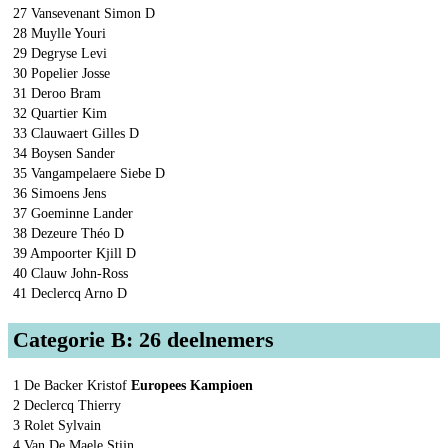
27 Vansevenant Simon D
28 Muylle Youri
29 Degryse Levi
30 Popelier Josse
31 Deroo Bram
32 Quartier Kim
33 Clauwaert Gilles D
34 Boysen Sander
35 Vangampelaere Siebe D
36 Simoens Jens
37 Goeminne Lander
38 Dezeure Théo D
39 Ampoorter Kjill D
40 Clauw John-Ross
41 Declercq Arno D
Categorie B: 26 deelnemers
1 De Backer Kristof
Europees Kampioen
2 Declercq Thierry
3 Rolet Sylvain
4 Van De Maele Stijn