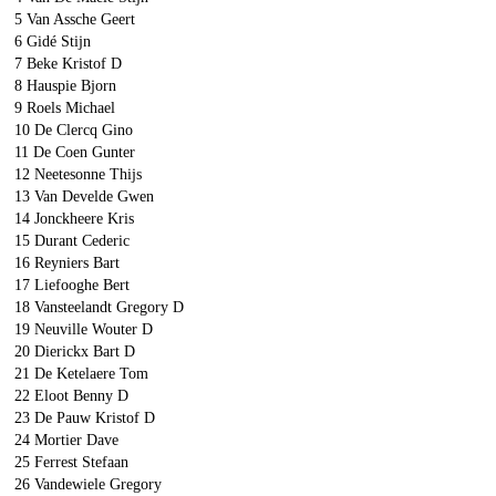
5 Van Assche Geert
6 Gidé Stijn
7 Beke Kristof D
8 Hauspie Bjorn
9 Roels Michael
10 De Clercq Gino
11 De Coen Gunter
12 Neetesonne Thijs
13 Van Develde Gwen
14 Jonckheere Kris
15 Durant Cederic
16 Reyniers Bart
17 Liefooghe Bert
18 Vansteelandt Gregory D
19 Neuville Wouter D
20 Dierickx Bart D
21 De Ketelaere Tom
22 Eloot Benny D
23 De Pauw Kristof D
24 Mortier Dave
25 Ferrest Stefaan
26 Vandewiele Gregory