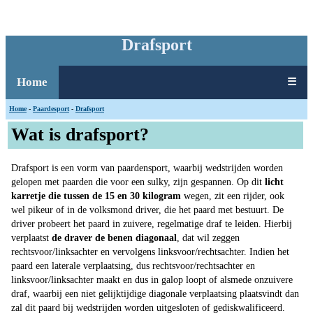
Drafsport
Home
☰
Home
-
Paardesport
-
Drafsport
Wat is drafsport?
Drafsport is een vorm van paardensport, waarbij wedstrijden worden
gelopen met paarden die voor een sulky, zijn gespannen. Op dit
licht
karretje die tussen de 15 en 30 kilogram
wegen, zit een rijder, ook
wel pikeur of in de volksmond driver, die het paard met bestuurt. De
driver probeert het paard in zuivere, regelmatige draf te leiden. Hierbij
verplaatst
de draver de benen diagonaal
, dat wil zeggen
rechtsvoor/linksachter en vervolgens linksvoor/rechtsachter. Indien het
paard een laterale verplaatsing, dus rechtsvoor/rechtsachter en
linksvoor/linksachter maakt en dus in galop loopt of alsmede onzuivere
draf, waarbij een niet gelijktijdige diagonale verplaatsing plaatsvindt dan
zal dit paard bij wedstrijden worden uitgesloten of gediskwalificeerd.