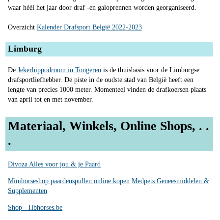
waar héél het jaar door draf -en galoprennen worden georganiseerd.
Overzicht
Kalender Drafsport België 2022-2023
Limburg
De
Jekerhippodroom in Tongeren
is de thuisbasis voor de Limburgse
drafsportliefhebber. De piste in de oudste stad van België heeft een
lengte van precies 1000 meter. Momenteel vinden de drafkoersen plaats
van april tot en met november.
Materiaal, Winkels, Online Shops, . .
.
Divoza Alles voor jou & je Paard
Minihorseshop paardenspullen online kopen
Medpets Geneesmiddelen &
Supplementen
Shop - Hbhorses.be