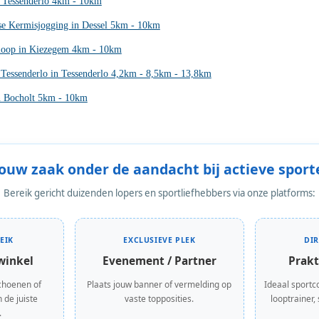
n Tessenderlo 4km - 10km
se Kermisjogging in Dessel 5km - 10km
loop in Kiezegem 4km - 10km
 Tessenderlo in Tessenderlo 4,2km - 8,5km - 13,8km
in Bocholt 5km - 10km
Jouw zaak onder de aandacht bij actieve sport
Bereik gericht duizenden lopers en sportliefhebbers via onze platforms:
EIK
EXCLUSIEVE PLEK
DI
winkel
Evenement / Partner
Prakt
choenen of
Plaats jouw banner of vermelding op
Ideaal sportc
 de juiste
vaste topposities.
looptrainer,
.