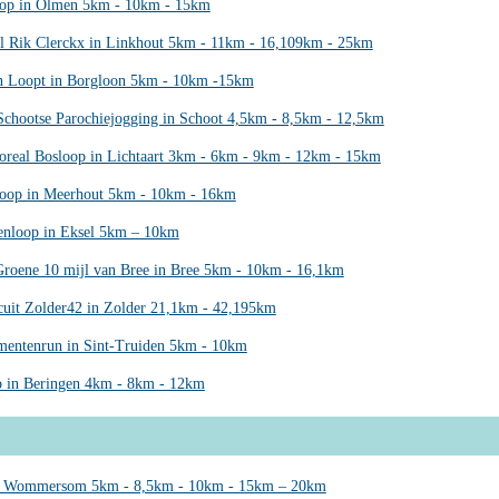
oop in Olmen 5km - 10km - 15km
 Rik Clerckx in Linkhout 5km - 11km - 16,109km - 25km
n Loopt in Borgloon 5km - 10km -15km
Schootse Parochiejogging in Schoot 4,5km - 8,5km - 12,5km
oreal Bosloop in Lichtaart 3km - 6km - 9km - 12km - 15km
loop in Meerhout 5km - 10km - 16km
tenloop in Eksel 5km – 10km
roene 10 mijl van Bree in Bree 5km - 10km - 16,1km
rcuit Zolder42 in Zolder 21,1km - 42,195km
entenrun in Sint-Truiden 5km - 10km
p in Beringen 4km - 8km - 12km
 Wommersom 5km - 8,5km - 10km - 15km – 20km