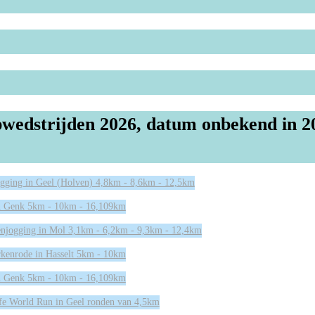
wedstrijden 2026, datum onbekend in 2
gging in Geel (Holven) 4,8km - 8,6km - 12,5km
n Genk 5km - 10km - 16,109km
enjogging in Mol 3,1km - 6,2km - 9,3km - 12,4km
kenrode in Hasselt 5km - 10km
n Genk 5km - 10km - 16,109km
fe World Run in Geel ronden van 4,5km