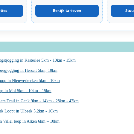
ties
Bekijk tarieven
Stuu
ogstjogging in Kasterlee 5km - 10km - 15km
bergjogging in Herselt 5km, 10km
oop in Nieuwerkerken 5km - 10km
op in Mol 5km - 10km - 15km
ers Trail in Genk 9km - 14km - 28km - 42km
ek Loopt in Ulbeek 5,2km - 10km
en Vallei loop in Alken 6km – 10km