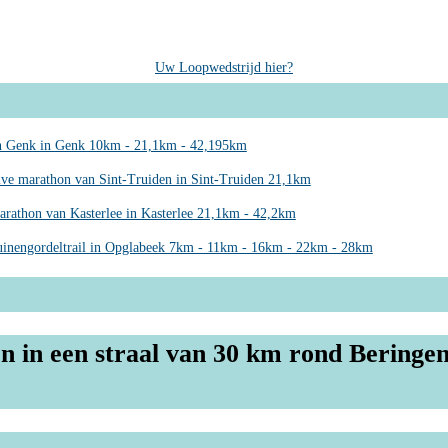
Uw Loopwedstrijd hier?
 Genk in Genk 10km - 21,1km - 42,195km
lve marathon van Sint-Truiden in Sint-Truiden 21,1km
arathon van Kasterlee in Kasterlee 21,1km - 42,2km
inengordeltrail in Opglabeek 7km - 11km - 16km - 22km - 28km
n in een straal van 30 km rond Beringe