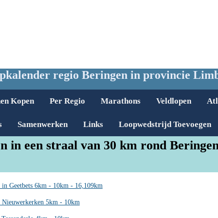
pkalender regio Beringen in provincie Lim
nen Kopen
Per Regio
Marathons
Veldlopen
Atl
s
Samenwerken
Links
Loopwedstrijd Toevoegen
n in een straal van 30 km rond Beringe
 in Geetbets 6km - 10km - 16,109km
n Nieuwerkerken 5km - 10km