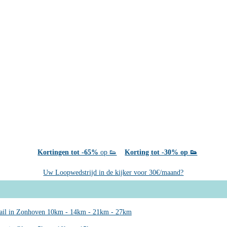
Kortingen tot -65%
op 👟
Korting tot -30% op 👟
Uw Loopwedstrijd in de kijker voor 30€/maand?
rail in Zonhoven 10km - 14km - 21km - 27km