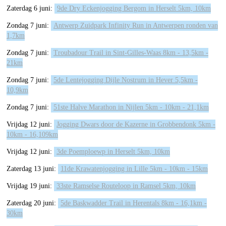
Zaterdag 6 juni:
9de Dry Eckenjogging Bergom in Herselt 5km, 10km
Zondag 7 juni:
Antwerp Zuidpark Infinity Run in Antwerpen ronden van
1,7km
Zondag 7 juni:
Troubadour Trail in Sint-Gilles-Waas 8km - 13,5km -
21km
Zondag 7 juni:
5de Lentejogging Dijle Nostrum in Hever 5,5km -
10,9km
Zondag 7 juni:
51ste Halve Marathon in Nijlen 5km - 10km - 21,1km
Vrijdag 12 juni:
Jogging Dwars door de Kazerne in Grobbendonk 5km -
10km - 16,109km
Vrijdag 12 juni:
3de Poemploewp in Herselt 5km, 10km
Zaterdag 13 juni:
11de Krawatenjogging in Lille 5km - 10km - 15km
Vrijdag 19 juni:
33ste Ramselse Routeloop in Ramsel 5km, 10km
Zaterdag 20 juni:
5de Baskwadder Trail in Herentals 8km - 16,1km -
30km