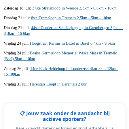
Zaterdag 18 juli:
37ste Stratenloop in Weerde 3,3km - 6,6km - 10km
Dinsdag 21 juli:
8ste Tremeloop in Tremelo 2,5km - 5km - 10km
Dinsdag 21 juli:
44ste Dender en Scheldejogging in Grembergen 3,9km -
8,3km - 16,6km
Vrijdag 24 juli:
Hoogstraat Kermis in Bazel in Bazel 6,4km - 9,6km
Vrijdag 24 juli:
Baalse Kermisloop Memorial Wiske Maes in Tremelo
(Baal) 5km - 10km
Zondag 26 juli:
14de Raak Heideloop in Londerzeel 4km-8km-12km-
16,109km
Vrijdag 31 juli:
Herentals Loopt in Herentals 2 uur
📋 Jouw zaak onder de aandacht bij
actieve sporters?
Bereik gericht duizenden lopers en sportliefhebbers via