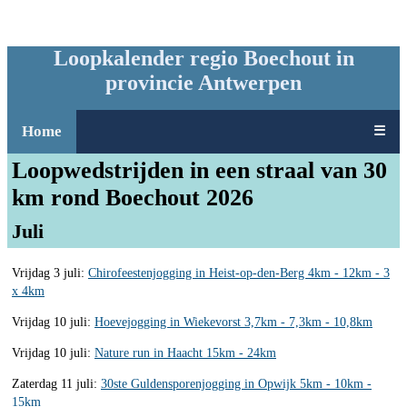
Loopkalender regio Boechout in
provincie Antwerpen
Home
☰
Loopwedstrijden in een straal van 30
km rond Boechout 2026
Juli
Vrijdag 3 juli:
Chirofeestenjogging in Heist-op-den-Berg 4km - 12km - 3
x 4km
Vrijdag 10 juli:
Hoevejogging in Wiekevorst 3,7km - 7,3km - 10,8km
Vrijdag 10 juli:
Nature run in Haacht 15km - 24km
Zaterdag 11 juli:
30ste Guldensporenjogging in Opwijk 5km - 10km -
15km