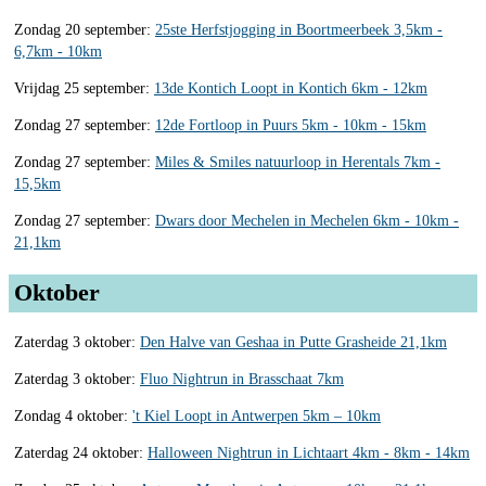
Zondag 20 september:
25ste Herfstjogging in Boortmeerbeek 3,5km -
6,7km - 10km
Vrijdag 25 september:
13de Kontich Loopt in Kontich 6km - 12km
Zondag 27 september:
12de Fortloop in Puurs 5km - 10km - 15km
Zondag 27 september:
Miles & Smiles natuurloop in Herentals 7km -
15,5km
Zondag 27 september:
Dwars door Mechelen in Mechelen 6km - 10km -
21,1km
Oktober
Zaterdag 3 oktober:
Den Halve van Geshaa in Putte Grasheide 21,1km
Zaterdag 3 oktober:
Fluo Nightrun in Brasschaat 7km
Zondag 4 oktober:
't Kiel Loopt in Antwerpen 5km – 10km
Zaterdag 24 oktober:
Halloween Nightrun in Lichtaart 4km - 8km - 14km