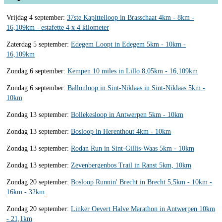
Vrijdag 4 september:
37ste Kapittelloop in Brasschaat 4km - 8km -
16,109km - estafette 4 x 4 kilometer
Zaterdag 5 september:
Edegem Loopt in Edegem 5km - 10km -
16,109km
Zondag 6 september:
Kempen 10 miles in Lillo 8,05km - 16,109km
Zondag 6 september:
Ballonloop in Sint-Niklaas in Sint-Niklaas 5km -
10km
Zondag 13 september:
Bollekesloop in Antwerpen 5km - 10km
Zondag 13 september:
Bosloop in Herenthout 4km - 10km
Zondag 13 september:
Rodan Run in Sint-Gillis-Waas 5km - 10km
Zondag 13 september:
Zevenbergenbos Trail in Ranst 5km, 10km
Zondag 20 september:
Bosloop Runnin' Brecht in Brecht 5,5km - 10km -
16km - 32km
Zondag 20 september:
Linker Oevert Halve Marathon in Antwerpen 10km
- 21,1km