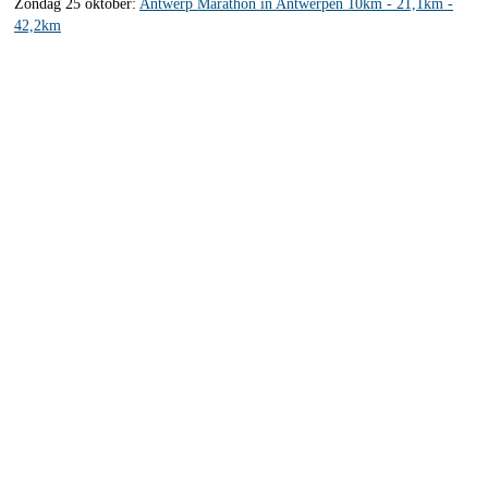
Zondag 25 oktober:
Antwerp Marathon in Antwerpen 10km - 21,1km -
42,2km