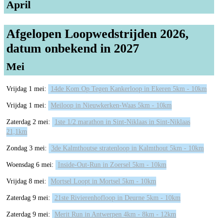
April
Afgelopen Loopwedstrijden 2026,
datum onbekend in 2027
Mei
Vrijdag 1 mei:
14de Kom Op Tegen Kankerloop in Ekeren 5km - 10km
Vrijdag 1 mei:
Meiloop in Nieuwkerken-Waas 5km - 10km
Zaterdag 2 mei:
1ste 1/2 marathon in Sint-Niklaas in Sint-Niklaas
21,1km
Zondag 3 mei:
3de Kalmthoutse stratenloop in Kalmthout 5km - 10km
Woensdag 6 mei:
Inside-Out-Run in Zoersel 5km - 10km
Vrijdag 8 mei:
Mortsel Loopt in Mortsel 5km - 10km
Zaterdag 9 mei:
21ste Rivierenhofloop in Deurne 5km - 10km
Zaterdag 9 mei:
Merit Run in Antwerpen 4km - 8km - 12km