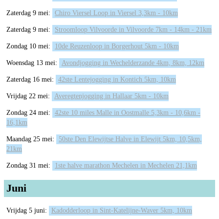
Zaterdag 9 mei:
Chiro Viersel Loop in Viersel 3,3km - 10km
Zaterdag 9 mei:
Stroomloop Vilvoorde in Vilvoorde 7km - 14km - 21km
Zondag 10 mei:
10de Reuzenloop in Borgerhout 5km - 10km
Woensdag 13 mei:
Avondjogging in Wechelderzande 4km, 8km, 12km
Zaterdag 16 mei:
42ste Lentejogging in Kontich 5km, 10km
Vrijdag 22 mei:
Averegtenjogging in Hallaar 5km - 10km
Zondag 24 mei:
42ste 10 miles Malle in Oostmalle 5,3km - 10,6km -
16,1km
Maandag 25 mei:
50ste Den Elewijtse Halve in Elewijt 5km, 10,5km,
21km
Zondag 31 mei:
1ste halve marathon Mechelen in Mechelen 21,1km
Juni
Vrijdag 5 juni:
Kadodderloop in Sint-Katelijne-Waver 5km, 10km