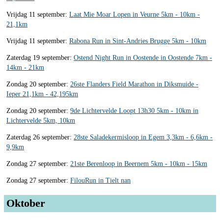
Vrijdag 11 september:
Laat Mie Moar Lopen in Veurne 5km - 10km -
21,1km
Vrijdag 11 september:
Rabona Run in Sint-Andries Brugge 5km - 10km
Zaterdag 19 september:
Ostend Night Run in Oostende in Oostende 7km -
14km - 21km
Zondag 20 september:
26ste Flanders Field Marathon in Diksmuide -
Ieper 21,1km - 42,195km
Zondag 20 september:
9de Lichtervelde Loopt 13h30 5km - 10km in
Lichtervelde 5km, 10km
Zaterdag 26 september:
28ste Saladekermisloop in Egem 3,3km - 6,6km -
9,9km
Zondag 27 september:
21ste Berenloop in Beernem 5km - 10km - 15km
Zondag 27 september:
FilouRun in Tielt nan
Oktober