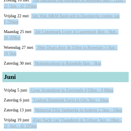
Zondag 16 mei:
1ste Marathon van Roeselare in Roeselare 6km - 12km -
21,1km - 42,195km
Vrijdag 22 mei:
6de Wuk M&M Backyard in Doomkerke ronden van
6,706km
Maandag 25 mei:
2de Langemark Loopt in Langemark 4km - 8km -
16,109km
Woensdag 27 mei:
39ste Dwars door de Zilten in Roeselare 3,5km -
10,5km
Zaterdag 30 mei:
Molendorploop in Ruiselede 6km - 9km
Juni
Vrijdag 5 juni:
Grote Stratenloop in Zwevezele 4,93km - 9,86km
Zaterdag 6 juni:
Trailrun Dominiek Savio in Gits 5km - 10km
Zaterdag 13 juni:
Memorial Filip Vanhaecke in Ardooie 2,5km - 10km
Vrijdag 19 juni:
45ste Nacht van Vlaanderen in Torhout 5km - 10km -
21,1km - 42,195km