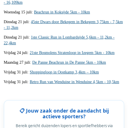
- 16,109km
Woensdag 15 juli:
Beachrun in Koksijde 5km - 10km
Dinsdag 21 juli:
45ste Dwars door Bekegem in Bekegem 3,75km - 7,5km
- 11,2km
Dinsdag 21 juli:
1ste Classic Run in Lombardsijde 5,6km - 11,2km -
22,4km
Vrijdag 24 juli:
21ste Bosmolens Stratenloop in Izegem 5km - 10km
Maandag 27 juli:
De Panne Beachrun in De Panne 5km - 10km
Vrijdag 31 juli:
Shoppingloop in Oostkamp 3,4km – 10km
Vrijdag 31 juli:
Retro Run van Wenduine in Wenduine 4,5km - 10,5km
📋 Jouw zaak onder de aandacht bij
actieve sporters?
Bereik gericht duizenden lopers en sportliefhebbers via