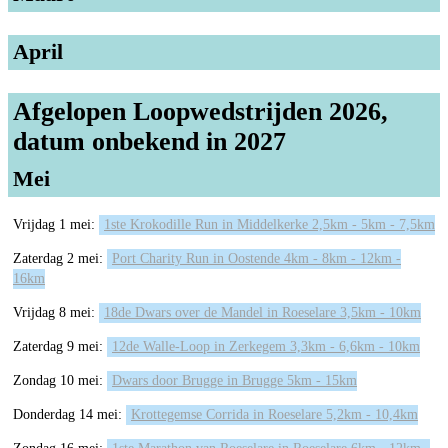
April
Afgelopen Loopwedstrijden 2026,
datum onbekend in 2027
Mei
Vrijdag 1 mei:
1ste Krokodille Run in Middelkerke 2,5km - 5km - 7,5km
Zaterdag 2 mei:
Port Charity Run in Oostende 4km - 8km - 12km -
16km
Vrijdag 8 mei:
18de Dwars over de Mandel in Roeselare 3,5km - 10km
Zaterdag 9 mei:
12de Walle-Loop in Zerkegem 3,3km - 6,6km - 10km
Zondag 10 mei:
Dwars door Brugge in Brugge 5km - 15km
Donderdag 14 mei:
Krottegemse Corrida in Roeselare 5,2km - 10,4km