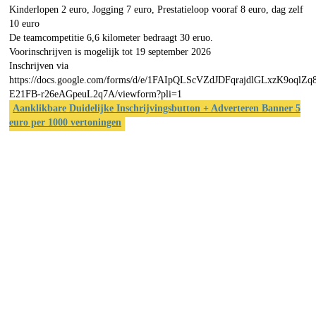
Kinderlopen 2 euro, Jogging 7 euro, Prestatieloop vooraf 8 euro, dag zelf
10 euro
De teamcompetitie 6,6 kilometer bedraagt 30 eruo.
Voorinschrijven is mogelijk tot 19 september 2026
Inschrijven via
https://docs.google.com/forms/d/e/1FAIpQLScVZdJDFqrajdlGLxzK9oqlZq
E21FB-r26eAGpeuL2q7A/viewform?pli=1
Aanklikbare Duidelijke Inschrijvingsbutton + Adverteren Banner 5
euro per 1000 vertoningen