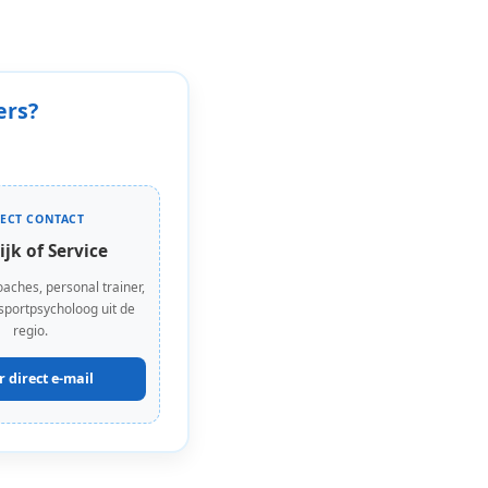
ers?
RECT CONTACT
ijk of Service
oaches, personal trainer,
 sportpsycholoog uit de
regio.
r direct e-mail