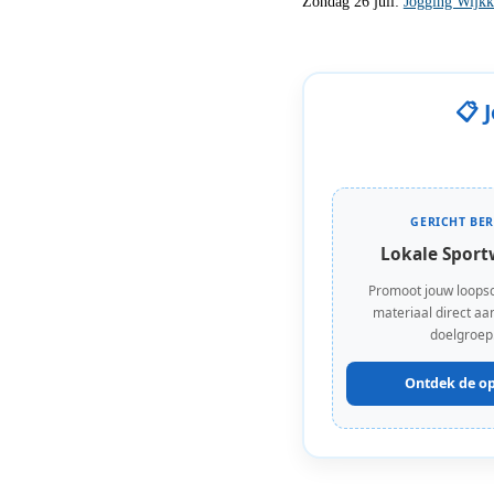
Zondag 26 juli:
Jogging Wijkk
📋 
GERICHT BER
Lokale Sport
Promoot jouw loops
materiaal direct aan
doelgroep
Ontdek de op