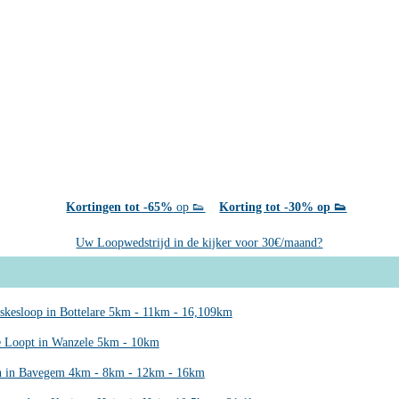
Kortingen tot -65%
op 👟
Korting tot -30% op 👟
Uw Loopwedstrijd in de kijker voor 30€/maand?
skesloop in Bottelare 5km - 11km - 16,109km
 Loopt in Wanzele 5km - 10km
n in Bavegem 4km - 8km - 12km - 16km