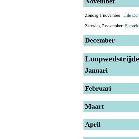
November
Zondag 1 november:
11de Don
Zaterdag 7 november:
Feestel
December
Loopwedstrijde
Januari
Februari
Maart
April