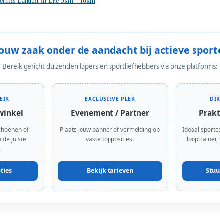
ermis Landuit in Eke 5km - 10km
Jouw zaak onder de aandacht bij actieve sport
Bereik gericht duizenden lopers en sportliefhebbers via onze platforms:
EIK
EXCLUSIEVE PLEK
DI
winkel
Evenement / Partner
Prakt
choenen of
Plaats jouw banner of vermelding op
Ideaal sportc
 de juiste
vaste topposities.
looptrainer,
.
ties
Bekijk tarieven
Stuu