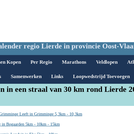
lender regio Lierde in provincie Oost-Vla
nen Kopen
Per Regio
Marathons
Veldlopen
Atl
s
Samenwerken
Links
Loopwedstrijd Toevoegen
n in een straal van 30 km rond Lierde 2
Grimminge Leeft in Grimminge 5,3km - 10,3km
g in Bogaarden 5km - 10km - 15km