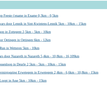
op Feeste t'ename in Ename 0,3km - 0,5km
ars door Lennik in Sint-Kwintens-Lennik 5km - 10km – 15km
op in Zottegem 2,5km - 5km - 10km
or Oetingen in Oetingen 6km - 12km
 Run in Wetteren 5km - 10km
rs door Nazareth in Nazareth 5,4km - 10,8km - 16,109km
ossenloop in Deurle 2,5km - 5km - 10km - 15km
ermisjogging Erwetegem in Erwetegem 2,4km - 6,6km - 10,8km - 15km
Loopt in Asse 5km - 10km - 15km