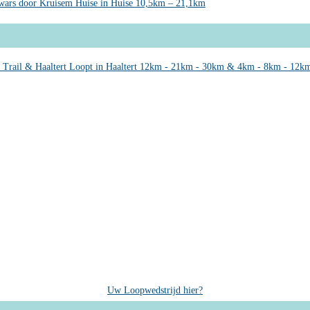
wars door Kruisem Huise in Huise 10,5km – 21,1km
 Trail & Haaltert Loopt in Haaltert 12km - 21km - 30km & 4km - 8km - 12k
Uw Loopwedstrijd hier?