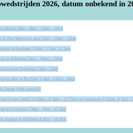
wedstrijden 2026, datum onbekend in 2
 in Berlare 6km - 8km - 11km - 16km
n in Sint-Martens-Latem 5km - 10km - 15km
gging in Leerbeek 3,8km, 7,7km, 11,5km
run in Schepdaal 5km - 10km - 15km
 Duoloop in Oetingen 2,5km, 12km
 Sports Run in De Pinte 3,6km, 6,8km, 10km
in Ternat (Niet vermeld)
rzele Loopt 14h45' 4,25km - 8,5km - 12,75km in Oosterzele 4,25km, 8,5km, 
opt in Gijzegem 3,5km - 7km - 10,5km
gen Kanker in Affligem 4,2km - 10,5km