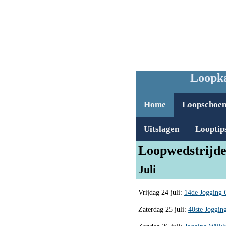
Loopka
Home
Loopschoe
Uitslagen
Looptip
Loopwedstrijde
Juli
Vrijdag 24 juli:
14de Jogging 
Zaterdag 25 juli:
40ste Joggin