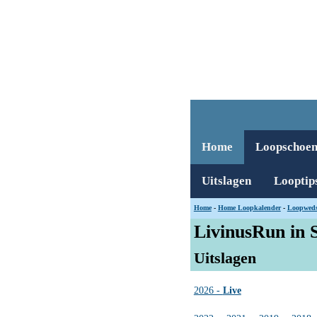
Home
Loopschoe
Uitslagen
Looptip
Home
-
Home Loopkalender
-
Loopweds
LivinusRun in 
Uitslagen
2026 -
Live