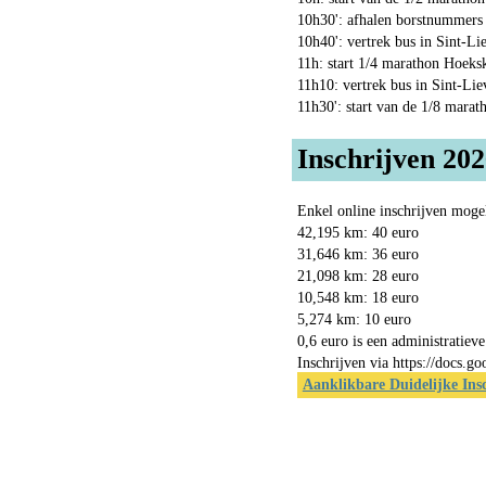
10h30': afhalen borstnummers
10h40': vertrek bus in Sint-L
11h: start 1/4 marathon Hoek
11h10: vertrek bus in Sint-L
11h30': start van de 1/8 mara
Inschrijven 20
Enkel online inschrijven mogel
42,195 km: 40 euro
31,646 km: 36 euro
21,098 km: 28 euro
10,548 km: 18 euro
5,274 km: 10 euro
0,6 euro is een administratieve
Inschrijven via https://do
Aanklikbare Duidelijke Ins