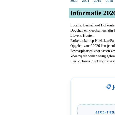
2022
2021
2019
2018
Informatie 202
Locatie: Basisschool Hofkoute
Douchen en kleedkamers zijn b
Lievens-Houtem
Parkeren kan op Hoeksken/Pa
Opgelet, vanaf 2026 kan je en
Bewaarplaatsen voor tassen zo
Voor zij die willen terug gebr
Fles Victioria 75 cl voor alle
📋 
GERICHT BER