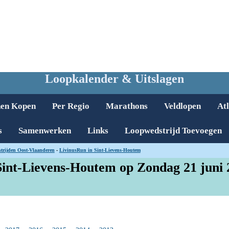
Loopkalender & Uitslagen
nen Kopen
Per Regio
Marathons
Veldlopen
Atl
s
Samenwerken
Links
Loopwedstrijd Toevoegen
trijden Oost-Vlaanderen
-
LivinusRun in Sint-Lievens-Houtem
Sint-Lievens-Houtem op Zondag 21 juni 