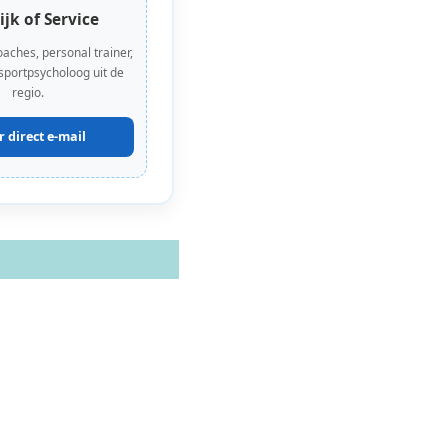
ijk of Service
oaches, personal trainer,
 sportpsycholoog uit de
regio.
r direct e-mail