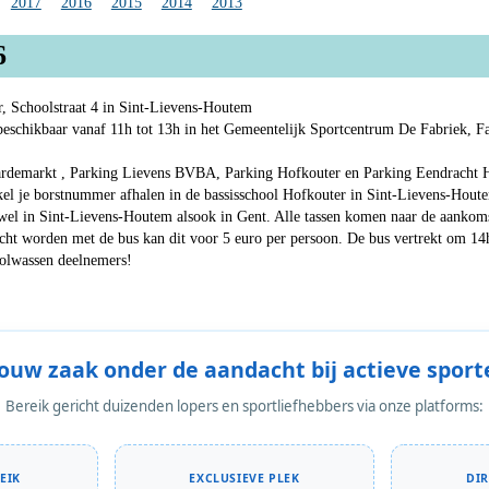
2017
2016
2015
2014
2013
6
r, Schoolstraat 4 in Sint-Lievens-Houtem
eschikbaar vanaf 11h tot 13h in het Gemeentelijk Sportcentrum De Fabriek, Fab
ardemarkt , Parking Lievens BVBA, Parking Hofkouter en Parking Eendracht
kel je borstnummer afhalen in de bassisschool Hofkouter in Sint-Lievens-Hout
wel in Sint-Lievens-Houtem alsook in Gent. Alle tassen komen naar de aankoms
acht worden met de bus kan dit voor 5 euro per persoon. De bus vertrekt om 14
 volwassen deelnemers!
Jouw zaak onder de aandacht bij actieve sport
Bereik gericht duizenden lopers en sportliefhebbers via onze platforms:
EIK
EXCLUSIEVE PLEK
DI