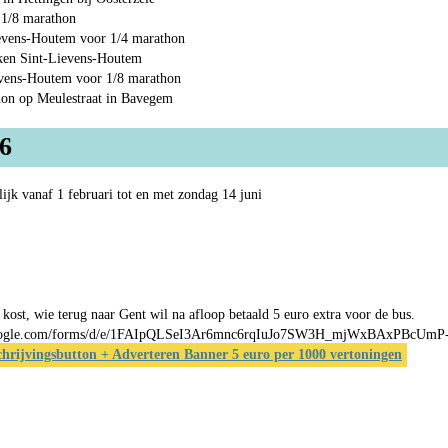
 1/8 marathon
ievens-Houtem voor 1/4 marathon
sken Sint-Lievens-Houtem
ievens-Houtem voor 1/8 marathon
thon op Meulestraat in Bavegem
26
ijk vanaf 1 februari tot en met zondag 14 juni
 kost, wie terug naar Gent wil na afloop betaald 5 euro extra voor de bus.
cs.google.com/forms/d/e/1FAIpQLSeI3Ar6mnc6rqIuJo7SW3H_mjWxBAxPBcUmP
chrijvingsbutton + Adverteren Banner 5 euro per 1000 vertoningen