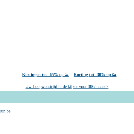
Kortingen tot -65%
op 👟
Korting tot -30% op 👟
Uw Loopwedstrijd in de kijker voor 30€/maand?
run.be