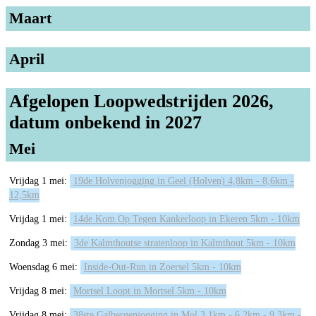
Maart
April
Afgelopen Loopwedstrijden 2026,
datum onbekend in 2027
Mei
Vrijdag 1 mei:
19de Holvenjogging in Geel (Holven) 4,8km - 8,6km -
12,5km
Vrijdag 1 mei:
14de Kom Op Tegen Kankerloop in Ekeren 5km - 10km
Zondag 3 mei:
3de Kalmthoutse stratenloop in Kalmthout 5km - 10km
Woensdag 6 mei:
Inside-Out-Run in Zoersel 5km - 10km
Vrijdag 8 mei:
Mortsel Loopt in Mortsel 5km - 10km
Vrijdag 8 mei:
38ste Galbergenjogging in Mol 3,1km - 6,2km - 9,3km -