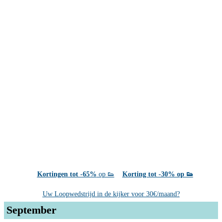
Kortingen tot -65%
op 👟
Korting tot -30% op 👟
Uw Loopwedstrijd in de kijker voor 30€/maand?
September