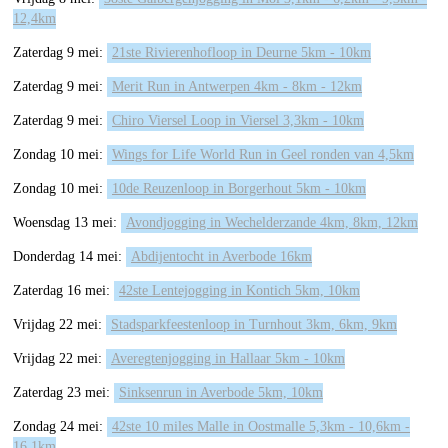
12,4km
Zaterdag 9 mei:
21ste Rivierenhofloop in Deurne 5km - 10km
Zaterdag 9 mei:
Merit Run in Antwerpen 4km - 8km - 12km
Zaterdag 9 mei:
Chiro Viersel Loop in Viersel 3,3km - 10km
Zondag 10 mei:
Wings for Life World Run in Geel ronden van 4,5km
Zondag 10 mei:
10de Reuzenloop in Borgerhout 5km - 10km
Woensdag 13 mei:
Avondjogging in Wechelderzande 4km, 8km, 12km
Donderdag 14 mei:
Abdijentocht in Averbode 16km
Zaterdag 16 mei:
42ste Lentejogging in Kontich 5km, 10km
Vrijdag 22 mei:
Stadsparkfeestenloop in Turnhout 3km, 6km, 9km
Vrijdag 22 mei:
Averegtenjogging in Hallaar 5km - 10km
Zaterdag 23 mei:
Sinksenrun in Averbode 5km, 10km
Zondag 24 mei:
42ste 10 miles Malle in Oostmalle 5,3km - 10,6km -
16,1km