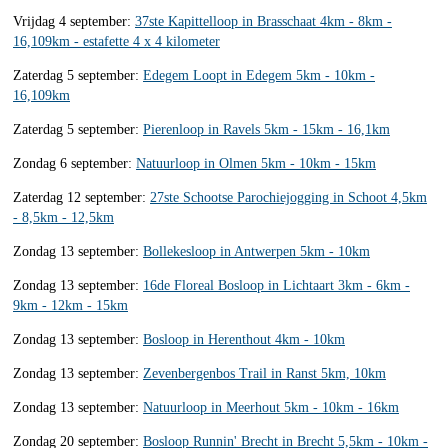
Vrijdag 4 september:
37ste Kapittelloop in Brasschaat 4km - 8km -
16,109km - estafette 4 x 4 kilometer
Zaterdag 5 september:
Edegem Loopt in Edegem 5km - 10km -
16,109km
Zaterdag 5 september:
Pierenloop in Ravels 5km - 15km - 16,1km
Zondag 6 september:
Natuurloop in Olmen 5km - 10km - 15km
Zaterdag 12 september:
27ste Schootse Parochiejogging in Schoot 4,5km
- 8,5km - 12,5km
Zondag 13 september:
Bollekesloop in Antwerpen 5km - 10km
Zondag 13 september:
16de Floreal Bosloop in Lichtaart 3km - 6km -
9km - 12km - 15km
Zondag 13 september:
Bosloop in Herenthout 4km - 10km
Zondag 13 september:
Zevenbergenbos Trail in Ranst 5km, 10km
Zondag 13 september:
Natuurloop in Meerhout 5km - 10km - 16km
Zondag 20 september:
Bosloop Runnin' Brecht in Brecht 5,5km - 10km -