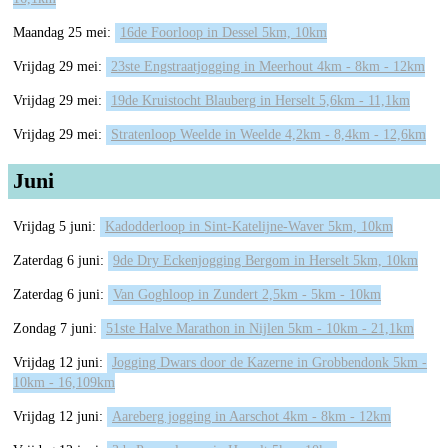
Maandag 25 mei:
16de Foorloop in Dessel 5km, 10km
Vrijdag 29 mei:
23ste Engstraatjogging in Meerhout 4km - 8km - 12km
Vrijdag 29 mei:
19de Kruistocht Blauberg in Herselt 5,6km - 11,1km
Vrijdag 29 mei:
Stratenloop Weelde in Weelde 4,2km - 8,4km - 12,6km
Juni
Vrijdag 5 juni:
Kadodderloop in Sint-Katelijne-Waver 5km, 10km
Zaterdag 6 juni:
9de Dry Eckenjogging Bergom in Herselt 5km, 10km
Zaterdag 6 juni:
Van Goghloop in Zundert 2,5km - 5km - 10km
Zondag 7 juni:
51ste Halve Marathon in Nijlen 5km - 10km - 21,1km
Vrijdag 12 juni:
Jogging Dwars door de Kazerne in Grobbendonk 5km -
10km - 16,109km
Vrijdag 12 juni:
Aareberg jogging in Aarschot 4km - 8km - 12km