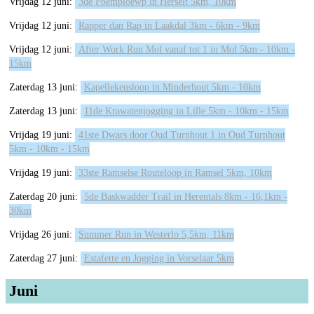
Vrijdag 12 juni:
3de Poemploewp in Herselt 5km, 10km
Vrijdag 12 juni:
Rapper dan Rap in Laakdal 3km - 6km - 9km
Vrijdag 12 juni:
After Work Run Mol vanaf tot 1 in Mol 5km - 10km -
15km
Zaterdag 13 juni:
Kapellekensloop in Minderhout 5km - 10km
Zaterdag 13 juni:
11de Krawatenjogging in Lille 5km - 10km - 15km
Vrijdag 19 juni:
41ste Dwars door Oud Turnhout 1 in Oud Turnhout
5km - 10km - 15km
Vrijdag 19 juni:
33ste Ramselse Routeloop in Ramsel 5km, 10km
Zaterdag 20 juni:
5de Baskwadder Trail in Herentals 8km - 16,1km -
30km
Vrijdag 26 juni:
Summer Run in Westerlo 5,5km, 11km
Zaterdag 27 juni:
Estafette en Jogging in Vorselaar 5km
Juni