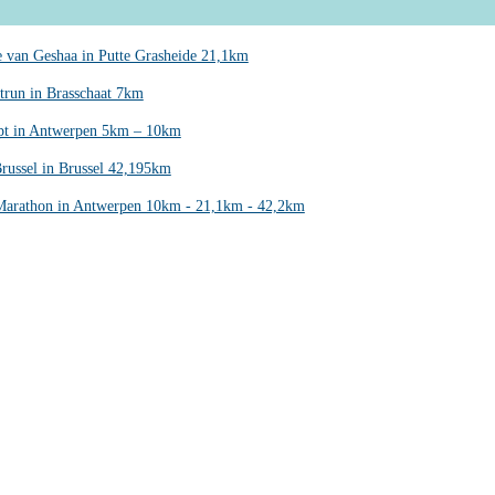
 van Geshaa in Putte Grasheide 21,1km
trun in Brasschaat 7km
opt in Antwerpen 5km – 10km
russel in Brussel 42,195km
arathon in Antwerpen 10km - 21,1km - 42,2km