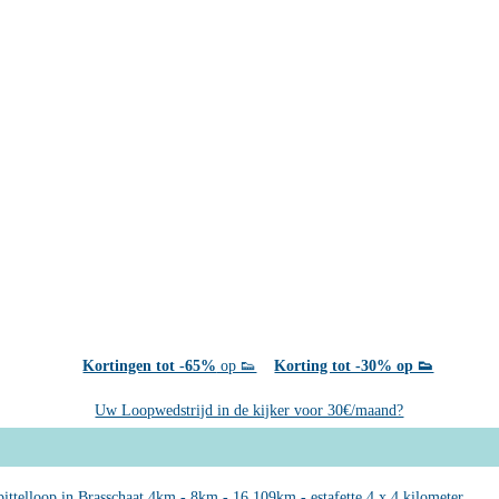
Kortingen tot -65%
op 👟
Korting tot -30% op 👟
Uw Loopwedstrijd in de kijker voor 30€/maand?
ittelloop in Brasschaat 4km - 8km - 16,109km - estafette 4 x 4 kilometer