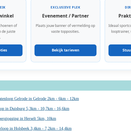
EIK
EXCLUSIEVE PLEK
DI
winkel
Evenement / Partner
Prakt
choenen of
Plaats jouw banner of vermelding op
Ideaal sportc
 de juiste
vaste topposities.
looptrainer,
.
ties
Bekijk tarieven
Stuu
ratenloop Gelrode in Gelrode 2km - 6km - 12km
op in Duisburg 5,3km - 10,7km - 16,6km
bergjogging in Herselt 5km, 10km
erloop in Holsbeek 3,4km - 7,2km - 14,4km