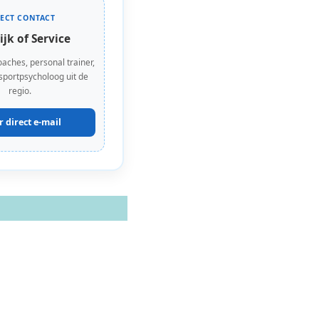
RECT CONTACT
ijk of Service
oaches, personal trainer,
 sportpsycholoog uit de
regio.
r direct e-mail