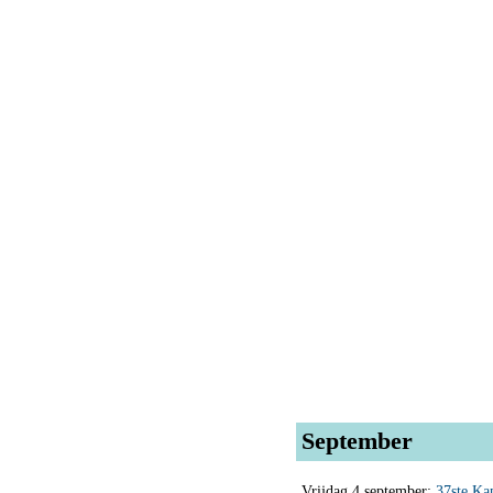
September
Vrijdag 4 september:
37ste Kap