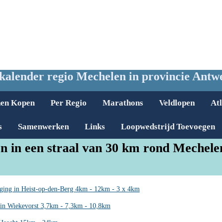
kalender regio Mechelen in provincie Antw
nen Kopen
Per Regio
Marathons
Veldlopen
Atl
s
Samenwerken
Links
Loopwedstrijd Toevoegen
n in een straal van 30 km rond Mechele
gging in Heist-op-den-Berg 4km - 12km - 3 x 4km
in Wiekevorst 3,7km - 7,3km - 10,8km