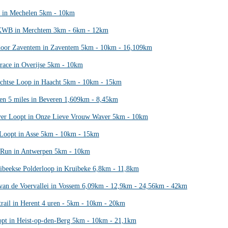
n in Mechelen 5km - 10km
KWB in Merchtem 3km - 6km - 12km
oor Zaventem in Zaventem 5km - 10km - 16,109km
race in Overijse 5km - 10km
chtse Loop in Haacht 5km - 10km - 15km
en 5 miles in Beveren 1,609km - 8,45km
er Loopt in Onze Lieve Vrouw Waver 5km - 10km
Loopt in Asse 5km - 10km - 15km
 Run in Antwerpen 5km - 10km
ibeekse Polderloop in Kruibeke 6,8km - 11,8km
 van de Voervallei in Vossem 6,09km - 12,9km - 24,56km - 42km
trail in Herent 4 uren - 5km - 10km - 20km
opt in Heist-op-den-Berg 5km - 10km - 21,1km