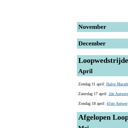
November
December
Loopwedstrijde
April
Zondag 11 april:
Halve Marat
Zaterdag 17 april:
2de Antwerp
Zondag 18 april:
41ste Antwer
Afgelopen Loop
Mei