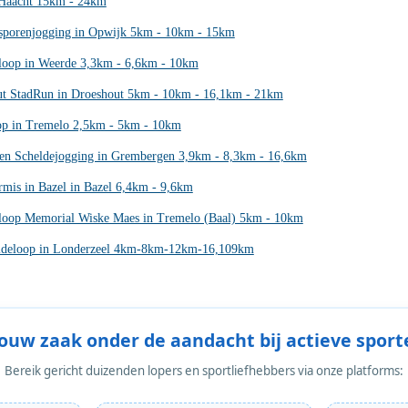
 Haacht 15km - 24km
sporenjogging in Opwijk 5km - 10km - 15km
nloop in Weerde 3,3km - 6,6km - 10km
ut StadRun in Droeshout 5km - 10km - 16,1km - 21km
op in Tremelo 2,5km - 5km - 10km
 en Scheldejogging in Grembergen 3,9km - 8,3km - 16,6km
rmis in Bazel in Bazel 6,4km - 9,6km
loop Memorial Wiske Maes in Tremelo (Baal) 5km - 10km
ideloop in Londerzeel 4km-8km-12km-16,109km
Jouw zaak onder de aandacht bij actieve sport
Bereik gericht duizenden lopers en sportliefhebbers via onze platforms: