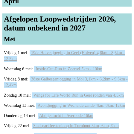
April
Afgelopen Loopwedstrijden 2026,
datum onbekend in 2027
Mei
Vrijdag 1 mei:
19de Holvenjogging in Geel (Holven) 4,8km - 8,6km -
12,5km
Woensdag 6 mei:
Inside-Out-Run in Zoersel 5km - 10km
Vrijdag 8 mei:
38ste Galbergenjogging in Mol 3,1km - 6,2km - 9,3km -
12,4km
Zondag 10 mei:
Wings for Life World Run in Geel ronden van 4,5km
Woensdag 13 mei:
Avondjogging in Wechelderzande 4km, 8km, 12km
Donderdag 14 mei:
Abdijentocht in Averbode 16km
Vrijdag 22 mei:
Stadsparkfeestenloop in Turnhout 3km, 6km, 9km