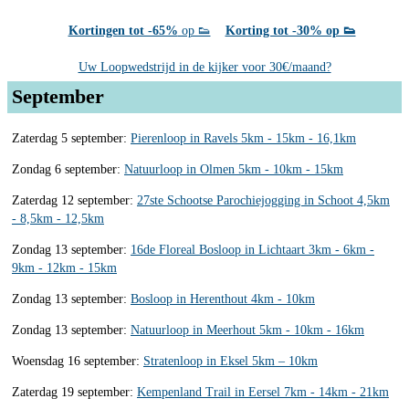
Kortingen tot -65%
op 👟
Korting tot -30% op 👟
Uw Loopwedstrijd in de kijker voor 30€/maand?
September
Zaterdag 5 september:
Pierenloop in Ravels 5km - 15km - 16,1km
Zondag 6 september:
Natuurloop in Olmen 5km - 10km - 15km
Zaterdag 12 september:
27ste Schootse Parochiejogging in Schoot 4,5km
- 8,5km - 12,5km
Zondag 13 september:
16de Floreal Bosloop in Lichtaart 3km - 6km -
9km - 12km - 15km
Zondag 13 september:
Bosloop in Herenthout 4km - 10km
Zondag 13 september:
Natuurloop in Meerhout 5km - 10km - 16km
Woensdag 16 september:
Stratenloop in Eksel 5km – 10km
Zaterdag 19 september:
Kempenland Trail in Eersel 7km - 14km - 21km