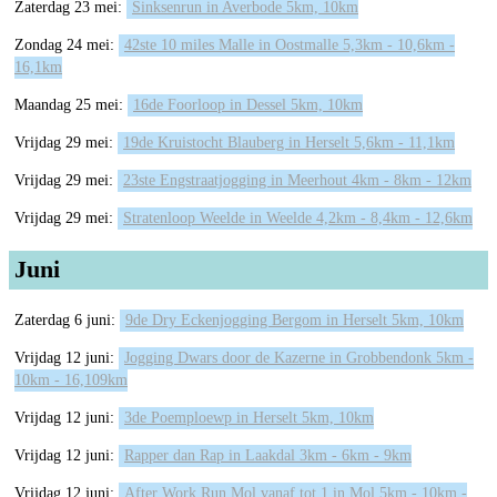
Zaterdag 23 mei:
Sinksenrun in Averbode 5km, 10km
Zondag 24 mei:
42ste 10 miles Malle in Oostmalle 5,3km - 10,6km -
16,1km
Maandag 25 mei:
16de Foorloop in Dessel 5km, 10km
Vrijdag 29 mei:
19de Kruistocht Blauberg in Herselt 5,6km - 11,1km
Vrijdag 29 mei:
23ste Engstraatjogging in Meerhout 4km - 8km - 12km
Vrijdag 29 mei:
Stratenloop Weelde in Weelde 4,2km - 8,4km - 12,6km
Juni
Zaterdag 6 juni:
9de Dry Eckenjogging Bergom in Herselt 5km, 10km
Vrijdag 12 juni:
Jogging Dwars door de Kazerne in Grobbendonk 5km -
10km - 16,109km
Vrijdag 12 juni:
3de Poemploewp in Herselt 5km, 10km
Vrijdag 12 juni:
Rapper dan Rap in Laakdal 3km - 6km - 9km
Vrijdag 12 juni:
After Work Run Mol vanaf tot 1 in Mol 5km - 10km -