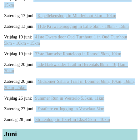
15km
Zaterdag 13 juni:
Kapellekensloop in Minderhout 5km - 10km
Zaterdag 13 juni:
11de Krawatenjogging in Lille 5km - 10km - 15km
Vrijdag 19 juni:
41ste Dwars door Oud Turnhout 1 in Oud Turnhout
5km - 10km - 15km
Vrijdag 19 juni:
33ste Ramselse Routeloop in Ramsel 5km, 10km
Zaterdag 20 juni:
5de Baskwadder Trail in Herentals 8km - 16,1km -
30km
Zaterdag 20 juni:
Midzomer Sahara Trail in Lommel 6km, 10km, 16km,
20km, 25km
Vrijdag 26 juni:
Summer Run in Westerlo 5,5km, 11km
Zaterdag 27 juni:
Estafette en Jogging in Vorselaar 5km
Zondag 28 juni:
Stratenloop in Eksel in Eksel 5km - 10km
Juni