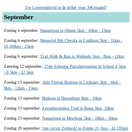
Uw Loopwedstrijd in de kijker voor 30€/maand?
September
Zondag 6 september:
Natuurloop in Olmen 5km - 10km - 15km
Zondag 6 september:
Memorial Rik Clerckx in Linkhout 5km - 11km -
16,109km - 25km
Zondag 6 september:
Trail Walk & Run in Winksele 5km - 8km - 12km
Zaterdag 12 september:
27ste Schootse Parochiejogging in Schoot 4,5km
- 8,5km - 12,5km
Zondag 13 september:
16de Floreal Bosloop in Lichtaart 3km - 6km -
9km - 12km - 15km
Zondag 13 september:
Bosloop in Herenthout 4km - 10km
Zondag 13 september:
Zevenbergenbos Trail in Ranst 5km, 10km
Zondag 13 september:
Natuurloop in Meerhout 5km - 10km - 16km
Zondag 20 september:
1ste circuit Zolder42 in Zolder 21,1km - 42,195km