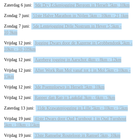
Zaterdag 6 juni:
9de Dry Eckenjogging Bergom in Herselt 5km, 10km
Zondag 7 juni:
51ste Halve Marathon in Nijlen 5km - 10km - 21,1km
Zondag 7 juni:
5de Lentejogging Dijle Nostrum in Hever 5,5km -
10,9km
Vrijdag 12 juni:
Jogging Dwars door de Kazerne in Grobbendonk 5km -
10km - 16,109km
Vrijdag 12 juni:
Aareberg jogging in Aarschot 4km - 8km - 12km
Vrijdag 12 juni:
After Work Run Mol vanaf tot 1 in Mol 5km - 10km -
15km
Vrijdag 12 juni:
3de Poemploewp in Herselt 5km, 10km
Vrijdag 12 juni:
Rapper dan Rap in Laakdal 3km - 6km - 9km
Zaterdag 13 juni:
11de Krawatenjogging in Lille 5km - 10km - 15km
Vrijdag 19 juni:
41ste Dwars door Oud Turnhout 1 in Oud Turnhout
5km - 10km - 15km
Vrijdag 19 juni:
33ste Ramselse Routeloop in Ramsel 5km, 10km