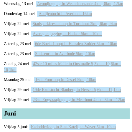
Woensdag 13 mei:
Avondjogging in Wechelderzande 4km, 8km, 12km
Donderdag 14 mei:
Abdijentocht in Averbode 16km
Vrijdag 22 mei:
Stadsparkfeestenloop in Turnhout 3km, 6km, 9km
Vrijdag 22 mei:
Averegtenjogging in Hallaar 5km - 10km
Zaterdag 23 mei:
6de Boekt Loopt in Heusden-Zolder 5km - 10km
Zaterdag 23 mei:
Sinksenrun in Averbode 5km, 10km
Zondag 24 mei:
42ste 10 miles Malle in Oostmalle 5,3km - 10,6km -
16,1km
Maandag 25 mei:
16de Foorloop in Dessel 5km, 10km
Vrijdag 29 mei:
19de Kruistocht Blauberg in Herselt 5,6km - 11,1km
Vrijdag 29 mei:
23ste Engstraatjogging in Meerhout 4km - 8km - 12km
Juni
Vrijdag 5 juni:
Kadodderloop in Sint-Katelijne-Waver 5km, 10km