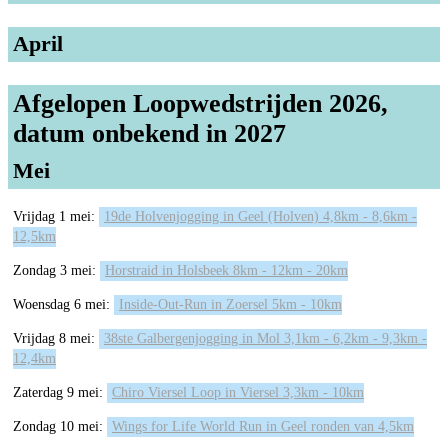
April
Afgelopen Loopwedstrijden 2026,
datum onbekend in 2027
Mei
Vrijdag 1 mei:
19de Holvenjogging in Geel (Holven) 4,8km - 8,6km -
12,5km
Zondag 3 mei:
Horstraid in Holsbeek 8km - 12km - 20km
Woensdag 6 mei:
Inside-Out-Run in Zoersel 5km - 10km
Vrijdag 8 mei:
38ste Galbergenjogging in Mol 3,1km - 6,2km - 9,3km -
12,4km
Zaterdag 9 mei:
Chiro Viersel Loop in Viersel 3,3km - 10km
Zondag 10 mei:
Wings for Life World Run in Geel ronden van 4,5km