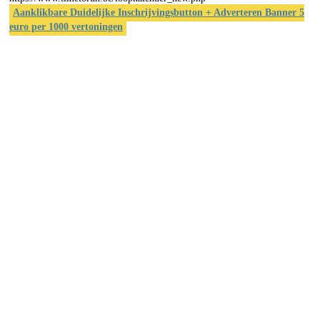
Aanklikbare Duidelijke Inschrijvingsbutton + Adverteren Banner 5
euro per 1000 vertoningen