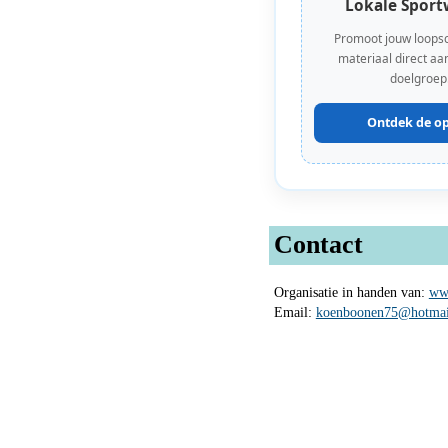
Lokale Sport
Promoot jouw loops
materiaal direct aan
doelgroep
Ontdek de op
Contact
Organisatie in handen van:
ww
Email:
koenboonen75@hotmai