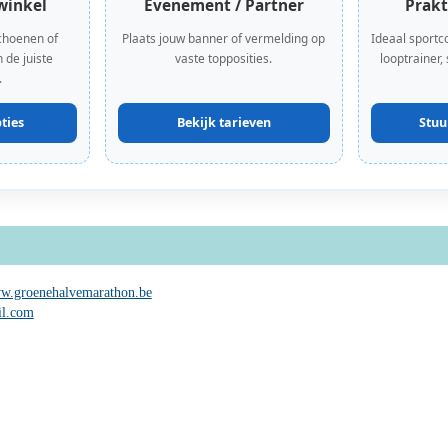
winkel
Evenement / Partner
Prakt
choenen of
Plaats jouw banner of vermelding op
Ideaal sportc
 de juiste
vaste topposities.
looptrainer,
.
ties
Bekijk tarieven
Stuu
w.groenehalvemarathon.be
l.com