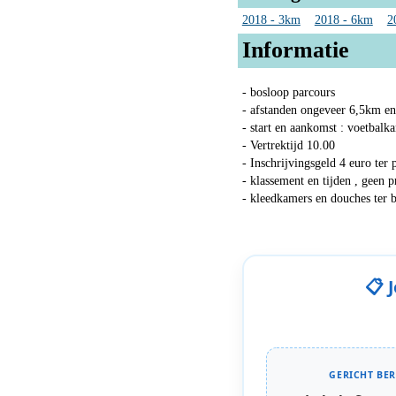
2018 - 3km
2018 - 6km
2
Informatie
- bosloop parcours
- afstanden ongeveer 6,5km e
- start en aankomst : voetbalk
- Vertrektijd 10.00
- Inschrijvingsgeld 4 euro ter 
- klassement en tijden , geen p
- kleedkamers en douches ter 
📋 
GERICHT BER