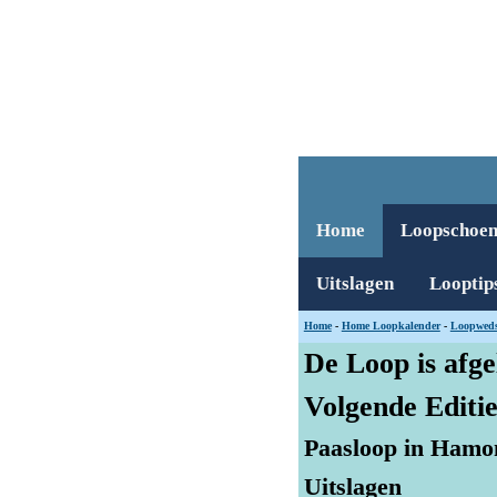
Home
Loopschoe
Uitslagen
Looptip
Home
-
Home Loopkalender
-
Loopweds
De Loop is afge
Volgende Editi
Paasloop in Hamo
Uitslagen