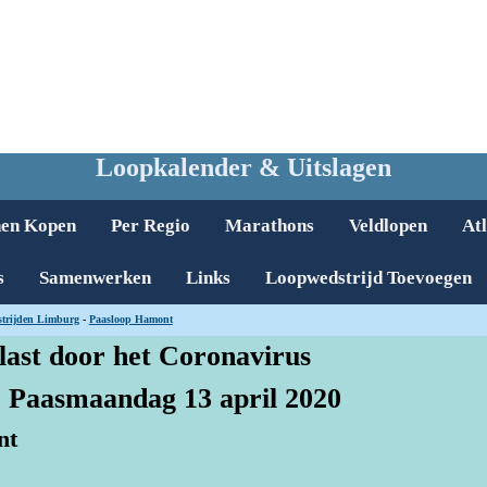
Loopkalender & Uitslagen
nen Kopen
Per Regio
Marathons
Veldlopen
Atl
s
Samenwerken
Links
Loopwedstrijd Toevoegen
trijden Limburg
-
Paasloop Hamont
last door het Coronavirus
e Paasmaandag 13 april 2020
nt