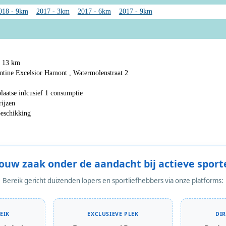
018 - 9km
2017 - 3km
2017 - 6km
2017 - 9km
n 13 km
antine Excelsior Hamont , Watermolenstraat 2
plaatse inlcusief 1 consumptie
rijzen
beschikking
Jouw zaak onder de aandacht bij actieve sport
Bereik gericht duizenden lopers en sportliefhebbers via onze platforms:
EIK
EXCLUSIEVE PLEK
DI