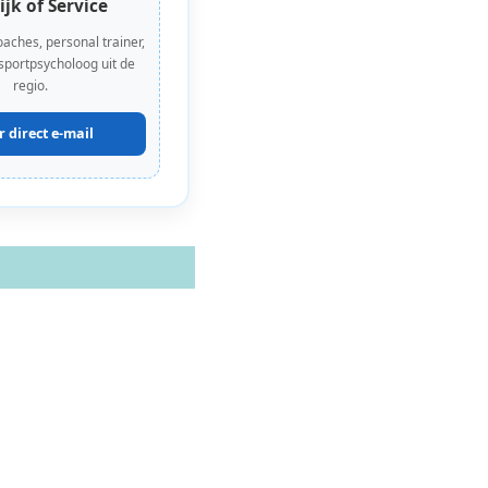
ijk of Service
oaches, personal trainer,
 sportpsycholoog uit de
regio.
r direct e-mail