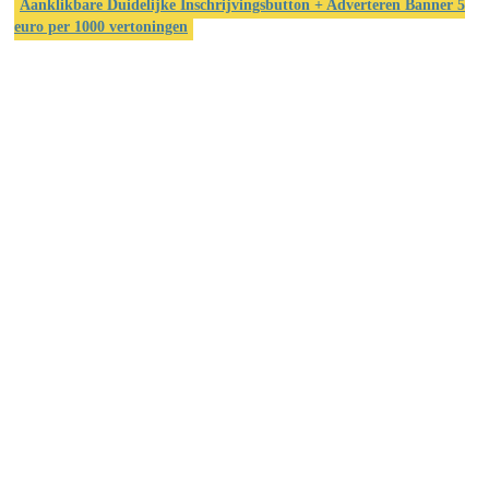
Aanklikbare Duidelijke Inschrijvingsbutton + Adverteren Banner 5
euro per 1000 vertoningen