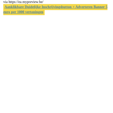
via https://ea.mypreview.be/
Aanklikbare Duidelijke Inschrijvingsbutton + Adverteren Banner 5
euro per 1000 vertoningen