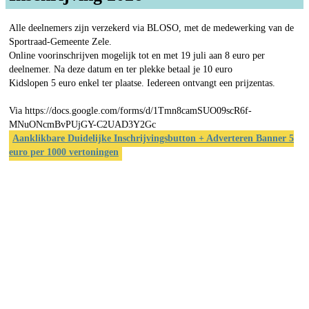
Alle deelnemers zijn verzekerd via BLOSO, met de medewerking van de
Sportraad-Gemeente Zele.
Online voorinschrijven mogelijk tot en met 19 juli aan 8 euro per
deelnemer. Na deze datum en ter plekke betaal je 10 euro
Kidslopen 5 euro enkel ter plaatse. Iedereen ontvangt een prijzentas.
Via https://docs.google.com/forms/d/1Tmn8camSUO09scR6f-
MNuONcmBvPUjGY-C2UAD3Y2Gc
Aanklikbare Duidelijke Inschrijvingsbutton + Adverteren Banner 5
euro per 1000 vertoningen