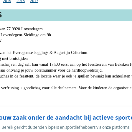
2019
2018
2017
6
ksken 77 9920 Lovendegem
en Lovendegem-Sleidinge om 9h
W
 van het Everegemse Joggings & Augustijn Criterium.
g met brutotijden
chrijven dag zelf kan vanaf 17h00 eerst aan op het feestterrein van Eeksken F
ar ontvang je jouw borstnummer voor de hardloopwedstrijd.
hes in de feesttent, de locatie waar je ook je spullen bewaakt kan achterlaten 
 verfrissing + goodiebag voor alle deelnemers. Voor de kinderen de organisatie
Jouw zaak onder de aandacht bij actieve sport
Bereik gericht duizenden lopers en sportliefhebbers via onze platforms: