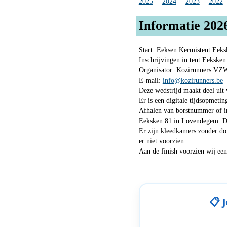
2025
2024
2023
2022
Informatie 202
Start: Eeksen Kermistent Ee
Inschrijvingen in tent Eeksk
Organisator: Kozirunners VZ
E-mail:
info@kozirunners.be
Deze wedstrijd maakt deel uit
Er is een digitale tijdsopmetin
Afhalen van borstnummer of ins
Eeksken 81 in Lovendegem. Da
Er zijn kleedkamers zonder douc
er niet voorzien..
Aan de finish voorzien wij een
📋 