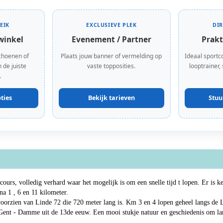
EIK
EXCLUSIEVE PLEK
DI
winkel
Evenement / Partner
Prakt
choenen of
Plaats jouw banner of vermelding op
Ideaal sportc
 de juiste
vaste topposities.
looptrainer,
.
ties
Bekijk tarieven
Stuu
ours, volledig verhard waar het mogelijk is om een snelle tijd t lopen. Er is k
a 1 , 6 en 11 kilometer.
oorzien van Linde 72 die 720 meter lang is. Km 3 en 4 lopen geheel langs de
l Gent - Damme uit de 13de eeuw. Een mooi stukje natuur en geschiedenis om la