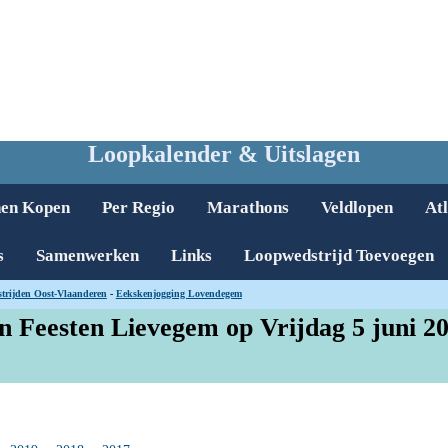
Loopkalender & Uitslagen
nen Kopen
Per Regio
Marathons
Veldlopen
Atl
s
Samenwerken
Links
Loopwedstrijd Toevoegen
trijden Oost-Vlaanderen
-
Eekskenjogging Lovendegem
n Feesten Lievegem op Vrijdag 5 juni 2