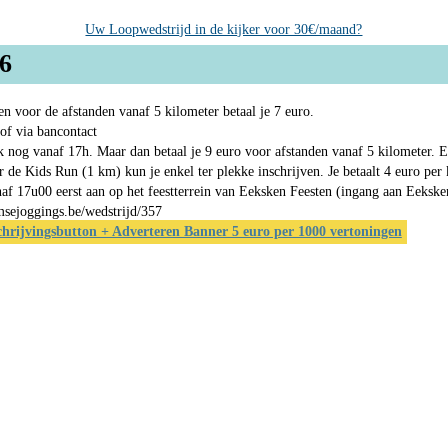
Uw Loopwedstrijd in de kijker voor 30€/maand?
26
en voor de afstanden vanaf 5 kilometer betaal je 7 euro.
 of via bancontact
k nog vanaf 17h. Maar dan betaal je 9 euro voor afstanden vanaf 5 kilometer. Er
r de Kids Run (1 km) kun je enkel ter plekke inschrijven. Je betaalt 4 euro per
anaf 17u00 eerst aan op het feestterrein van Eeksken Feesten (ingang aan Eeks
msejoggings.be/wedstrijd/357
chrijvingsbutton + Adverteren Banner 5 euro per 1000 vertoningen