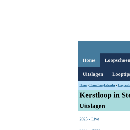
Home
Loopschoe
Uitslagen
Looptip
Home
-
Home Loopkalender
-
Loopweds
Kerstloop in S
Uitslagen
2025 - Live