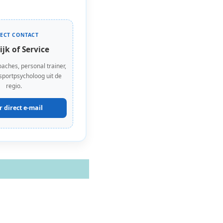
RECT CONTACT
ijk of Service
oaches, personal trainer,
 sportpsycholoog uit de
regio.
r direct e-mail