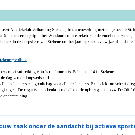
iseert Atletiekclub Volharding Stekene, in samenwerking met de gemeente Steke
van Stekene een begrip in het Waasland en omstreken. Op de voorlaatste zondag 
lopers in de dorpskern van Stekene om het jaar op sportieve wijze af te sluiten
.stekene@volh.be
er en prijsuitreiking is in het cultuurhuis, Polenlaan 14 in Stekene
t de dag van de loopwedstrijd.
lle deelnemers een goodiebag voor alle deelnemers. Er is elektronische tijdregi
ugkrijgen. De organisatie schenkt een deel van de opbrengst aan vzw De Olijf d
le ondersteuning.
Jouw zaak onder de aandacht bij actieve sport