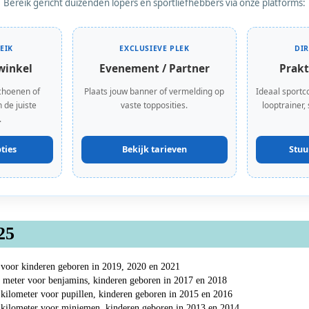
Bereik gericht duizenden lopers en sportliefhebbers via onze platforms:
EIK
EXCLUSIEVE PLEK
DI
winkel
Evenement / Partner
Prakt
choenen of
Plaats jouw banner of vermelding op
Ideaal sportc
 de juiste
vaste topposities.
looptrainer,
.
ties
Bekijk tarieven
Stuu
25
 voor kinderen geboren in 2019, 2020 en 2021
 meter voor benjamins, kinderen geboren in 2017 en 2018
kilometer voor pupillen, kinderen geboren in 2015 en 2016
 kilometer voor miniemen, kinderen geboren in 2013 en 2014