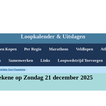
Loopkalender & Uitslagen
nen Kopen
Per Regio
Marathons
Veldlopen
Atl
s
Samenwerken
Links
Loopwedstrijd Toevoegen
trijden Oost-Vlaanderen
-
tekene op Zondag 21 december 2025