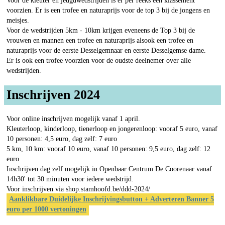
Voor de kleuter en jeugdwedstrijden is er per reeks een klassement
voorzien. Er is een trofee en naturaprijs voor de top 3 bij de jongens en
meisjes.
Voor de wedstrijden 5km - 10km krijgen eveneens de Top 3 bij de
vrouwen en mannen een trofee en naturaprijs alsook een trofee en
naturaprijs voor de eerste Desselgemnaar en eerste Desselgemse dame.
Er is ook een trofee voorzien voor de oudste deelnemer over alle
wedstrijden.
Inschrijven 2024
Voor online inschrijven mogelijk vanaf 1 april.
Kleuterloop, kinderloop, tienerloop en jongerenloop: vooraf 5 euro, vanaf
10 personen: 4,5 euro, dag zelf: 7 euro
5 km, 10 km: vooraf 10 euro, vanaf 10 personen: 9,5 euro, dag zelf: 12
euro
​Inschrijven dag zelf mogelijk in Openbaar Centrum De Coorenaar vanaf
14h30' tot 30 minuten voor iedere wedstrijd.
Voor inschrijven via shop.stamhoofd.be/ddd-2024/
Aanklikbare Duidelijke Inschrijvingsbutton + Adverteren Banner 5
euro per 1000 vertoningen