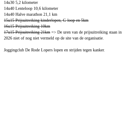
14u30 5,2 kilometer
14u40 Lenteloop 10,6 kilometer
14u40 Halve marathon 21,1 km
15u15 Prijsuitreiking kinderlopen, G-loop en 5km
16u15 Prijsuitreiking 10km
17u15 Prijsuitreiking 21km
=> De uren van de prijsuitreiking staan in
2026 niet of nog niet vermeld op de site van de organisatie.
Joggingclub De Rode Lopers lopen en strijden tegen kanker.