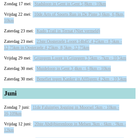
Zondag 17 mei:
Stadsloop in Gent in Gent 5,8km - 10km
Vrijdag 22 mei:
10de Arts of Sports Run in De Pinte 3,6km, 6,8km,
10km
Zaterdag 23 mei:
Kudo Trail in Ternat (Niet vermeld)
Zaterdag 23 mei:
23ste Oosterzele Loopt 14h45' 4,25km - 8,5km -
12,75km in Oosterzele 4,25km, 8,5km, 12,75km
Vrijdag 29 mei:
Gijzegem Loopt in Gijzegem 3,5km - 7km - 10,5km
Zaterdag 30 mei:
Muideloop in Gent 3,4km - 6,8km - 10km
Zaterdag 30 mei:
Benefiet tegen Kanker in Affligem 4,2km - 10,5km
Juni
Zondag 7 juni:
11de Faluintjes Jogging in Moorsel 5km - 10km -
16,109km
Vrijdag 12 juni:
20ste Abdijbierenloop in Melsen 3km - 6km - 9km -
12km