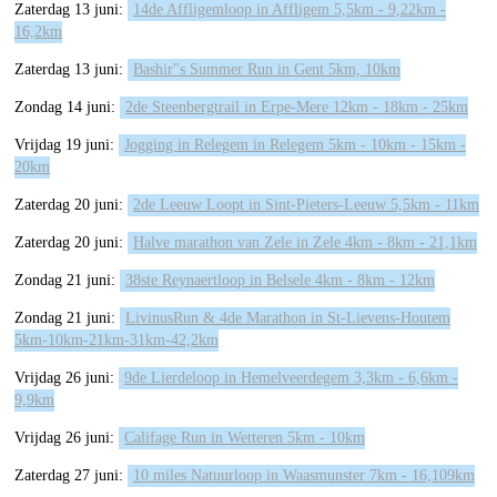
Zaterdag 13 juni:
14de Affligemloop in Affligem 5,5km - 9,22km -
16,2km
Zaterdag 13 juni:
Bashir"s Summer Run in Gent 5km, 10km
Zondag 14 juni:
2de Steenbergtrail in Erpe-Mere 12km - 18km - 25km
Vrijdag 19 juni:
Jogging in Relegem in Relegem 5km - 10km - 15km -
20km
Zaterdag 20 juni:
2de Leeuw Loopt in Sint-Pieters-Leeuw 5,5km - 11km
Zaterdag 20 juni:
Halve marathon van Zele in Zele 4km - 8km - 21,1km
Zondag 21 juni:
38ste Reynaertloop in Belsele 4km - 8km - 12km
Zondag 21 juni:
LivinusRun & 4de Marathon in St-Lievens-Houtem
5km-10km-21km-31km-42,2km
Vrijdag 26 juni:
9de Lierdeloop in Hemelveerdegem 3,3km - 6,6km -
9,9km
Vrijdag 26 juni:
Califage Run in Wetteren 5km - 10km
Zaterdag 27 juni:
10 miles Natuurloop in Waasmunster 7km - 16,109km