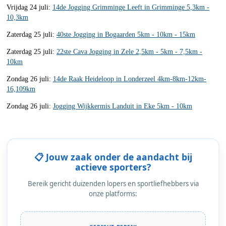
Vrijdag 24 juli:
14de Jogging Grimminge Leeft in Grimminge 5,3km -
10,3km
Zaterdag 25 juli:
40ste Jogging in Bogaarden 5km - 10km - 15km
Zaterdag 25 juli:
22ste Cava Jogging in Zele 2,5km - 5km - 7,5km -
10km
Zondag 26 juli:
14de Raak Heideloop in Londerzeel 4km-8km-12km-
16,109km
Zondag 26 juli:
Jogging Wijkkermis Landuit in Eke 5km - 10km
📋 Jouw zaak onder de aandacht bij
actieve sporters?
Bereik gericht duizenden lopers en sportliefhebbers via
onze platforms: