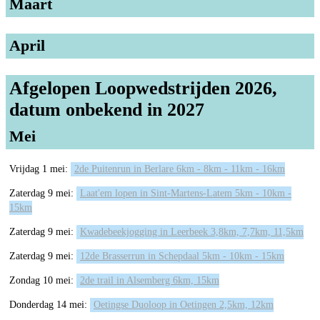
Maart
April
Afgelopen Loopwedstrijden 2026,
datum onbekend in 2027
Mei
Vrijdag 1 mei:
2de Puitenrun in Berlare 6km - 8km - 11km - 16km
Zaterdag 9 mei:
Laat'em lopen in Sint-Martens-Latem 5km - 10km -
15km
Zaterdag 9 mei:
Kwadebeekjogging in Leerbeek 3,8km, 7,7km, 11,5km
Zaterdag 9 mei:
12de Brasserrun in Schepdaal 5km - 10km - 15km
Zondag 10 mei:
2de trail in Alsemberg 6km, 15km
Donderdag 14 mei:
Oetingse Duoloop in Oetingen 2,5km, 12km