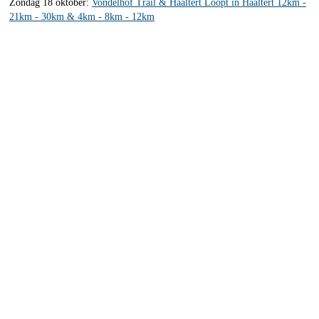
Zondag 18 oktober:
Vondelhof Trail & Haaltert Loopt in Haaltert 12km -
21km - 30km & 4km - 8km - 12km