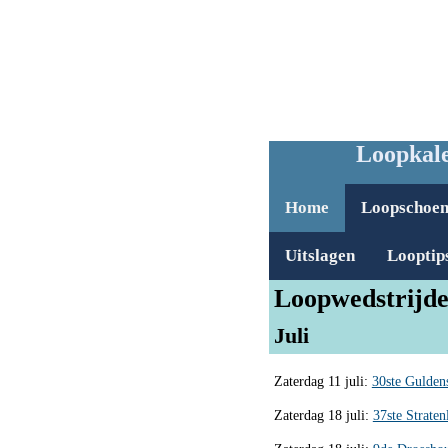
Loopkale
Home
Loopschoe
Uitslagen
Looptip
Loopwedstrijde
Juli
Zaterdag 11 juli:
30ste Gulden
Zaterdag 18 juli:
37ste Strate