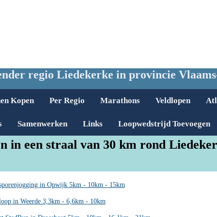
nder regio Liedekerke in provincie Vlaam
nen Kopen
Per Regio
Marathons
Veldlopen
Atl
s
Samenwerken
Links
Loopwedstrijd Toevoegen
n in een straal van 30 km rond Liedeke
sporenjogging in Opwijk 5km - 10km - 15km
nloop in Weerde 3,3km - 6,6km - 10km