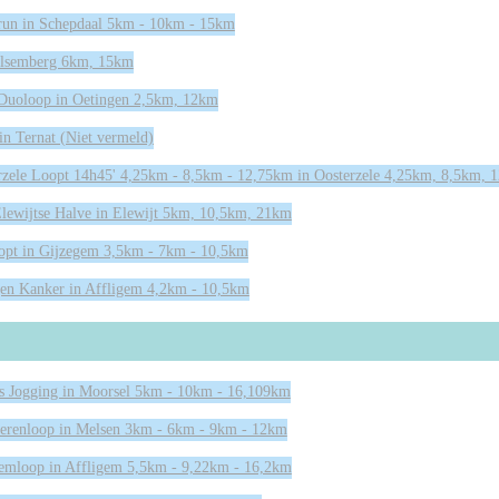
run in Schepdaal 5km - 10km - 15km
 Alsemberg 6km, 15km
 Duoloop in Oetingen 2,5km, 12km
in Ternat (Niet vermeld)
rzele Loopt 14h45' 4,25km - 8,5km - 12,75km in Oosterzele 4,25km, 8,5km, 
lewijtse Halve in Elewijt 5km, 10,5km, 21km
opt in Gijzegem 3,5km - 7km - 10,5km
gen Kanker in Affligem 4,2km - 10,5km
es Jogging in Moorsel 5km - 10km - 16,109km
ierenloop in Melsen 3km - 6km - 9km - 12km
gemloop in Affligem 5,5km - 9,22km - 16,2km