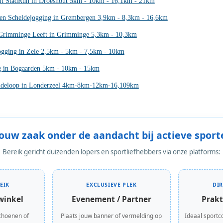
ut StadRun in Droeshout 5km - 10km - 16,1km - 21km
 en Scheldejogging in Grembergen 3,9km - 8,3km - 16,6km
Grimminge Leeft in Grimminge 5,3km - 10,3km
ogging in Zele 2,5km - 5km - 7,5km - 10km
g in Bogaarden 5km - 10km - 15km
ideloop in Londerzeel 4km-8km-12km-16,109km
Jouw zaak onder de aandacht bij actieve sport
Bereik gericht duizenden lopers en sportliefhebbers via onze platforms:
EIK
EXCLUSIEVE PLEK
DI
winkel
Evenement / Partner
Prakt
choenen of
Plaats jouw banner of vermelding op
Ideaal sportc