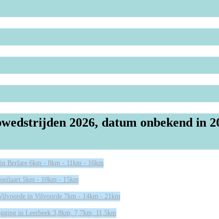
wedstrijden 2026, datum onbekend in 2
 in Berlare 6km - 8km - 11km - 16km
oeilaart 5km - 10km - 15km
Vilvoorde in Vilvoorde 7km - 14km - 21km
gging in Leerbeek 3,8km, 7,7km, 11,5km