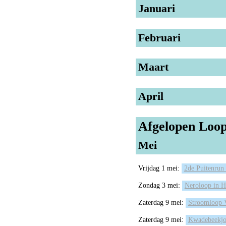
Januari
Februari
Maart
April
Afgelopen Loop
Mei
Vrijdag 1 mei:
2de Puitenrun
Zondag 3 mei:
Neroloop in H
Zaterdag 9 mei:
Stroomloop 
Zaterdag 9 mei:
Kwadebeekjo