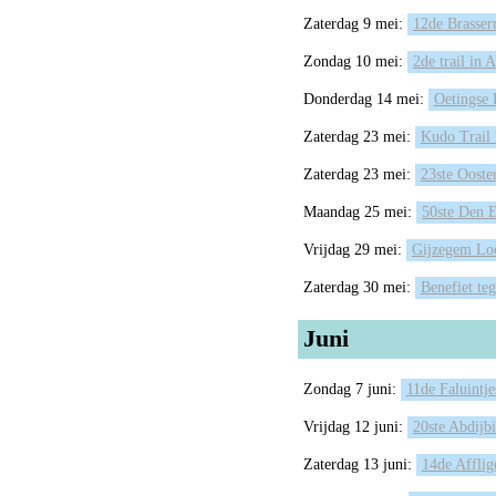
Zaterdag 9 mei:
12de Brasser
Zondag 10 mei:
2de trail in
Donderdag 14 mei:
Oetingse
Zaterdag 23 mei:
Kudo Trail 
Zaterdag 23 mei:
23ste Ooste
Maandag 25 mei:
50ste Den E
Vrijdag 29 mei:
Gijzegem Lo
Zaterdag 30 mei:
Benefiet te
Juni
Zondag 7 juni:
11de Faluintj
Vrijdag 12 juni:
20ste Abdijb
Zaterdag 13 juni:
14de Affli