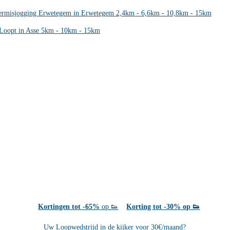
ermisjogging Erwetegem in Erwetegem 2,4km - 6,6km - 10,8km - 15km
Loopt in Asse 5km - 10km - 15km
Kortingen tot -65%
op 👟
Korting tot -30% op 👟
Uw Loopwedstrijd in de kijker voor 30€/maand?