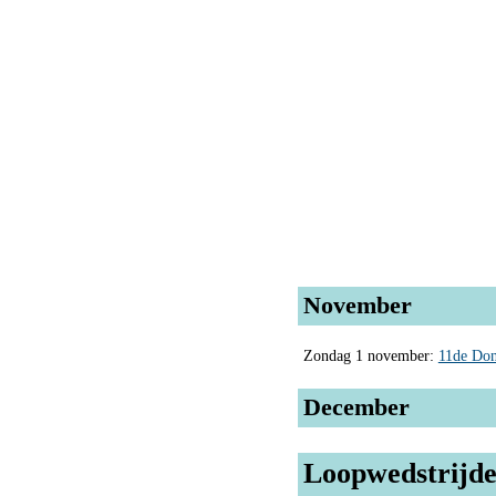
November
Zondag 1 november:
11de Don
December
Loopwedstrijde