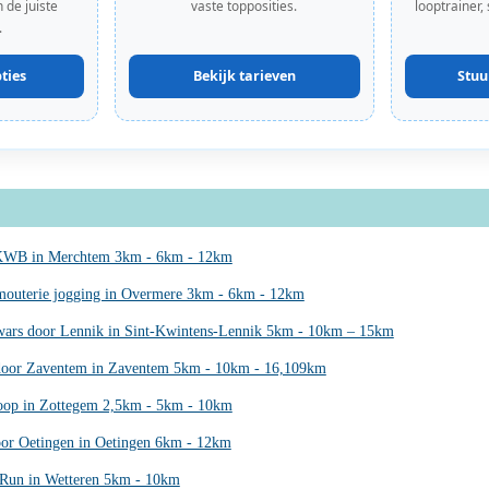
 de juiste
vaste topposities.
looptrainer,
.
ties
Bekijk tarieven
Stuu
KWB in Merchtem 3km - 6km - 12km
mouterie jogging in Overmere 3km - 6km - 12km
ars door Lennik in Sint-Kwintens-Lennik 5km - 10km – 15km
oor Zaventem in Zaventem 5km - 10km - 16,109km
op in Zottegem 2,5km - 5km - 10km
or Oetingen in Oetingen 6km - 12km
 Run in Wetteren 5km - 10km