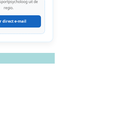
 sportpsycholoog uit de
regio.
r direct e-mail