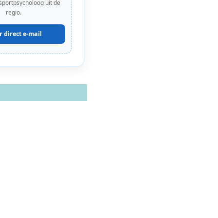
 sportpsycholoog uit de
regio.
r direct e-mail