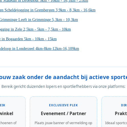
ut StadRun in Droeshout 5km - 10km - 16,1km - 21km
 en Scheldejogging in Grembergen 3,9km - 8,3km - 16,6km
Grimminge Leeft in Grimminge 5,3km - 10,3km
ogging in Zele 2,5km - 5km - 7,5km - 10km
g in Bogaarden 5km - 10km - 15km
ideloop in Londerzeel 4km-8km-12km-16,109km
Jouw zaak onder de aandacht bij actieve sport
Bereik gericht duizenden lopers en sportliefhebbers via onze platforms:
EIK
EXCLUSIEVE PLEK
DI
winkel
Evenement / Partner
Prakt
choenen of
Plaats jouw banner of vermelding op
Ideaal sportc