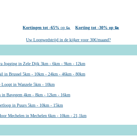
Kortingen tot -65%
op 👟
Korting tot -30% op 👟
Uw Loopwedstrijd in de kijker voor 30€/maand?
a Jogging in Zele Dijk 3km - 6km - 9km - 12km
il in Brussel 5km - 10km - 24km - 46km - 80km
 Loopt in Wanzele 5km - 10km
n in Bavegem 4km - 8km - 12km - 16km
rtloop in Puurs 5km - 10km - 15km
door Mechelen in Mechelen 6km - 10km - 21,1km