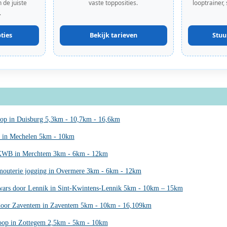
 de juiste
vaste topposities.
looptrainer,
.
ties
Bekijk tarieven
Stuu
op in Duisburg 5,3km - 10,7km - 16,6km
n in Mechelen 5km - 10km
KWB in Merchtem 3km - 6km - 12km
mouterie jogging in Overmere 3km - 6km - 12km
ars door Lennik in Sint-Kwintens-Lennik 5km - 10km – 15km
oor Zaventem in Zaventem 5km - 10km - 16,109km
op in Zottegem 2,5km - 5km - 10km