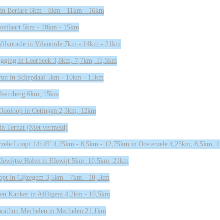
 in Berlare 6km - 8km - 11km - 16km
oeilaart 5km - 10km - 15km
Vilvoorde in Vilvoorde 7km - 14km - 21km
gging in Leerbeek 3,8km, 7,7km, 11,5km
run in Schepdaal 5km - 10km - 15km
 Alsemberg 6km, 15km
 Duoloop in Oetingen 2,5km, 12km
in Ternat (Niet vermeld)
rzele Loopt 14h45' 4,25km - 8,5km - 12,75km in Oosterzele 4,25km, 8,5km, 
lewijtse Halve in Elewijt 5km, 10,5km, 21km
opt in Gijzegem 3,5km - 7km - 10,5km
gen Kanker in Affligem 4,2km - 10,5km
arathon Mechelen in Mechelen 21,1km