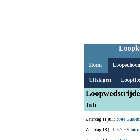
Loopka
Home
Loopschoe
Uitslagen
Looptip
Loopwedstrijde
Juli
Zaterdag 11 juli:
30ste Gulden
Zaterdag 18 juli:
37ste Strate