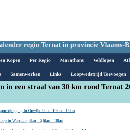
lender regio Ternat in provincie Vlaams-
nen Kopen
Per Regio
Marathons
Veldlopen
Atl
s
Samenwerken
Links
Loopwedstrijd Toevoegen
n in een straal van 30 km rond Ternat 2
sporenjogging in Opwijk 5km - 10km - 15km
nloop in Weerde 3,3km - 6,6km - 10km