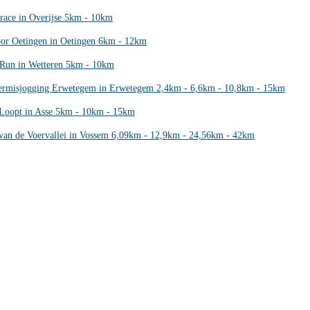
race in Overijse 5km - 10km
or Oetingen in Oetingen 6km - 12km
 Run in Wetteren 5km - 10km
ermisjogging Erwetegem in Erwetegem 2,4km - 6,6km - 10,8km - 15km
Loopt in Asse 5km - 10km - 15km
 van de Voervallei in Vossem 6,09km - 12,9km - 24,56km - 42km