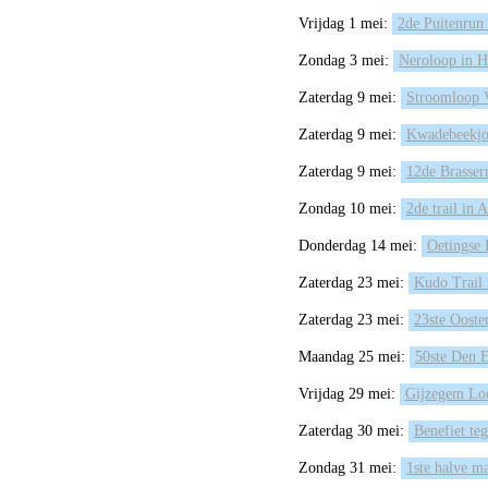
Vrijdag 1 mei:
2de Puitenrun
Zondag 3 mei:
Neroloop in H
Zaterdag 9 mei:
Stroomloop 
Zaterdag 9 mei:
Kwadebeekjo
Zaterdag 9 mei:
12de Brasser
Zondag 10 mei:
2de trail in
Donderdag 14 mei:
Oetingse
Zaterdag 23 mei:
Kudo Trail 
Zaterdag 23 mei:
23ste Ooste
Maandag 25 mei:
50ste Den E
Vrijdag 29 mei:
Gijzegem Lo
Zaterdag 30 mei:
Benefiet te
Zondag 31 mei:
1ste halve m