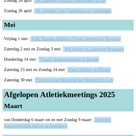
Zondag 26 april:
PK Atletiek Provincie Antwerpen in Lier
Zondag 26 april:
PK Atletiek Oost-Vlaanderen in Gentbrugge
Mei
Vrijdag 1 mei:
15de Stessens Athletics Classic meeting in Herentals
Zaterdag 2 mei en Zondag 3 mei:
WK Relays in Gaborone Botswana
Donderdag 14 mei:
Vlaams Kampioenschap in Brugge
Zaterdag 23 mei en Zondag 24 mei:
Ifam Outdoor in Brussel
Zaterdag 30 mei:
Flanders Cup Memorial Jos Verstockt in Lier
Afgelopen Atletiekmeetings 2025
Maart
van Donderdag 6 maart tot en met Zondag 9 maart:
Europees
Kampioenschap Indoor in Apeldoorn