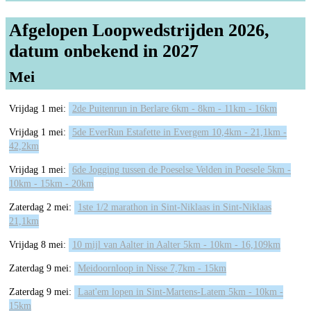
Afgelopen Loopwedstrijden 2026,
datum onbekend in 2027
Mei
Vrijdag 1 mei:
2de Puitenrun in Berlare 6km - 8km - 11km - 16km
Vrijdag 1 mei:
5de EverRun Estafette in Evergem 10,4km - 21,1km -
42,2km
Vrijdag 1 mei:
6de Jogging tussen de Poeselse Velden in Poesele 5km -
10km - 15km - 20km
Zaterdag 2 mei:
1ste 1/2 marathon in Sint-Niklaas in Sint-Niklaas
21,1km
Vrijdag 8 mei:
10 mijl van Aalter in Aalter 5km - 10km - 16,109km
Zaterdag 9 mei:
Meidoornloop in Nisse 7,7km - 15km
Zaterdag 9 mei:
Laat'em lopen in Sint-Martens-Latem 5km - 10km -
15km