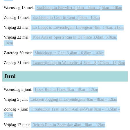
Woensdag 13 mei:
Stadsloop in Biervliet 2,5km - 5km - 7,5km - 10km
Zondag 17 mei:
Stadsloop in Gent in Gent 5,8km - 10km
Vrijdag 22 mei:
Lo Loopt in Lovendegem Lievegem 7km, 14km, 21km
Vrijdag 22 mei:
10de Arts of Sports Run in De Pinte 3,6km, 6,8km,
10km
Zaterdag 30 mei:
Muideloop in Gent 3,4km - 6,8km - 10km
Zondag 31 mei:
Lauwerijnloop in Watervliet 4,3km - 8,970km - 13,2km
Juni
Woensdag 3 juni:
Hoek Run in Hoek 4km - 8km - 12km
Vrijdag 5 juni:
Eeksken Jogging in Lovendegem 4km - 8km - 12km
Zondag 7 juni:
Troubadour Trail in Sint-Gilles-Waas 8km - 13,5km -
21km
Vrijdag 12 juni:
Reham Run in Zaamslag 4km - 8km - 12km