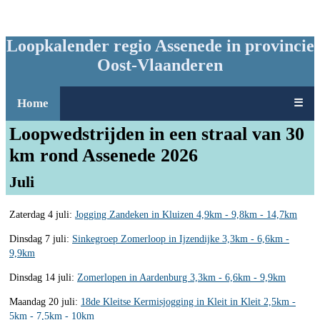
Loopkalender regio Assenede in provincie
Oost-Vlaanderen
Home
☰
Loopwedstrijden in een straal van 30
km rond Assenede 2026
Juli
Zaterdag 4 juli:
Jogging Zandeken in Kluizen 4,9km - 9,8km - 14,7km
Dinsdag 7 juli:
Sinkegroep Zomerloop in Ijzendijke 3,3km - 6,6km -
9,9km
Dinsdag 14 juli:
Zomerlopen in Aardenburg 3,3km - 6,6km - 9,9km
Maandag 20 juli:
18de Kleitse Kermisjogging in Kleit in Kleit 2,5km -
5km - 7,5km - 10km