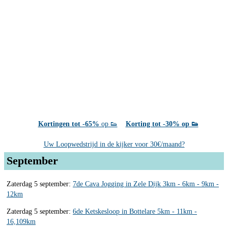
Kortingen tot -65%
op 👟
Korting tot -30% op 👟
Uw Loopwedstrijd in de kijker voor 30€/maand?
September
Zaterdag 5 september:
7de Cava Jogging in Zele Dijk 3km - 6km - 9km -
12km
Zaterdag 5 september:
6de Ketskesloop in Bottelare 5km - 11km -
16,109km