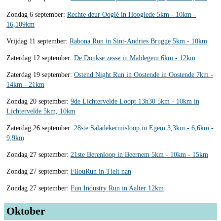
Zondag 6 september:
Rechte deur Ooglé in Hooglede 5km - 10km -
16,109km
Vrijdag 11 september:
Rabona Run in Sint-Andries Brugge 5km - 10km
Zaterdag 12 september:
De Donkse zesse in Maldegem 6km - 12km
Zaterdag 19 september:
Ostend Night Run in Oostende in Oostende 7km -
14km - 21km
Zondag 20 september:
9de Lichtervelde Loopt 13h30 5km - 10km in
Lichtervelde 5km, 10km
Zaterdag 26 september:
28ste Saladekermisloop in Egem 3,3km - 6,6km -
9,9km
Zondag 27 september:
21ste Berenloop in Beernem 5km - 10km - 15km
Zondag 27 september:
FilouRun in Tielt nan
Zondag 27 september:
Fun Industry Run in Aalter 12km
Oktober