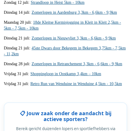
Zondag 12 juli:
Strandloop in Heist 5km - 10km
Dinsdag 14 juli:
Zomerlopen in Aardenburg 3,3km - 6,6km - 9,9km
Maandag 20 juli:
18de Kleitse Kermisjogging in Kleit in Kleit 2,5km -
5km - 7,5km - 10km
Dinsdag 21 juli:
Zomerlopen in Nieuwvliet 3,3km - 6,6km - 9,9km
Dinsdag 21 juli:
45ste Dwars door Bekegem in Bekegem 3,75km - 7,5km
- 11,2km
Dinsdag 28 juli:
Zomerlopen in Retranchement 3,3km - 6,6km - 9,9km
Vrijdag 31 juli:
Shoppingloop in Oostkamp 3,4km – 10km
Vrijdag 31 juli:
Retro Run van Wenduine in Wenduine 4,5km - 10,5km
📋 Jouw zaak onder de aandacht bij
actieve sporters?
Bereik gericht duizenden lopers en sportliefhebbers via