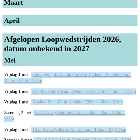
Maart
April
Afgelopen Loopwedstrijden 2026,
datum onbekend in 2027
Mei
Vrijdag 1 mei:
6de Jogging tussen de Poeselse Velden in Poesele 5km -
10km - 15km - 20km
Vrijdag 1 mei:
1ste Krokodille Run in Middelkerke 2,5km - 5km - 7,5km
Vrijdag 1 mei:
Knokke Run 10k in Knokke 6,5km - 10km - 21km
Zaterdag 2 mei:
Port Charity Run in Oostende 4km - 8km - 12km -
16km
Vrijdag 8 mei:
10 mijl van Aalter in Aalter 5km - 10km - 16,109km