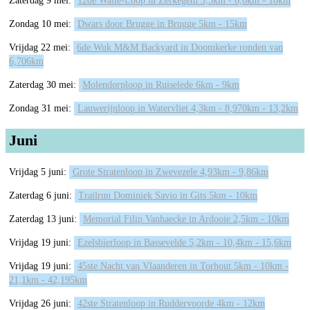
Zaterdag 9 mei:
12de Walle-Loop in Zerkegem 3,3km - 6,6km - 10km
Zondag 10 mei:
Dwars door Brugge in Brugge 5km - 15km
Vrijdag 22 mei:
6de Wuk M&M Backyard in Doomkerke ronden van
6,706km
Zaterdag 30 mei:
Molendorploop in Ruiselede 6km - 9km
Zondag 31 mei:
Lauwerijnloop in Watervliet 4,3km - 8,970km - 13,2km
Juni
Vrijdag 5 juni:
Grote Stratenloop in Zwevezele 4,93km - 9,86km
Zaterdag 6 juni:
Trailrun Dominiek Savio in Gits 5km - 10km
Zaterdag 13 juni:
Memorial Filip Vanhaecke in Ardooie 2,5km - 10km
Vrijdag 19 juni:
Ezelsbierloop in Bassevelde 5,2km - 10,4km - 15,6km
Vrijdag 19 juni:
45ste Nacht van Vlaanderen in Torhout 5km - 10km -
21,1km - 42,195km
Vrijdag 26 juni:
42ste Stratenloop in Ruddervoorde 4km - 12km