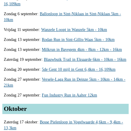
16,109km
Zondag 6 september:
Ballonloop in Sint-Niklaas in Sint-Niklaas 5km -
10km
Vrijdag 11 september:
Wanzele Loopt in Wanzele 5km - 10km
Zondag 13 september:
Rodan Run in Sint-Gillis-Waas 5km - 10km
Zondag 13 september:
Milkrun in Bavegem 4km - 8km - 12km - 16km
Zaterdag 19 september:
Blauwbuik Trail in Eksaarde 6km - 10km - 16km
Zondag 20 september:
5de Gent 10 mijl in Gent 6,4km - 16,109km
Zondag 27 september:
Versele-Laga Run in Deinze 5km - 10km - 14km -
21km
Zondag 27 september:
Fun Industry Run in Aalter 12km
Oktober
Zaterdag 17 oktober:
Bosse Pielenloop in Vogelwaarde 4,6km - 9,4km -
13,3km