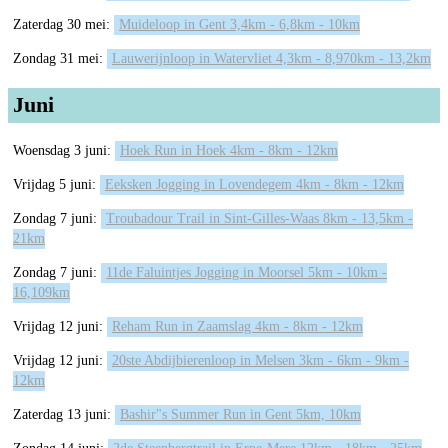
Zaterdag 30 mei:
Muideloop in Gent 3,4km - 6,8km - 10km
Zondag 31 mei:
Lauwerijnloop in Watervliet 4,3km - 8,970km - 13,2km
Juni
Woensdag 3 juni:
Hoek Run in Hoek 4km - 8km - 12km
Vrijdag 5 juni:
Eeksken Jogging in Lovendegem 4km - 8km - 12km
Zondag 7 juni:
Troubadour Trail in Sint-Gilles-Waas 8km - 13,5km -
21km
Zondag 7 juni:
11de Faluintjes Jogging in Moorsel 5km - 10km -
16,109km
Vrijdag 12 juni:
Reham Run in Zaamslag 4km - 8km - 12km
Vrijdag 12 juni:
20ste Abdijbierenloop in Melsen 3km - 6km - 9km -
12km
Zaterdag 13 juni:
Bashir"s Summer Run in Gent 5km, 10km