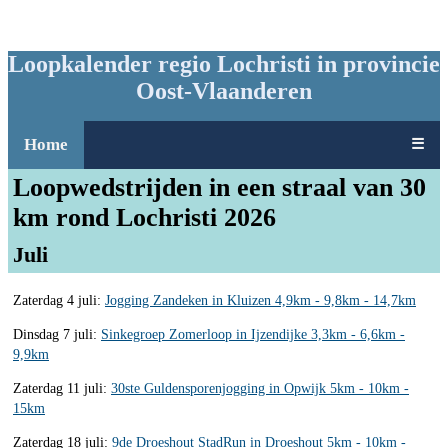
Loopkalender regio Lochristi in provincie
Oost-Vlaanderen
Home
☰
Loopwedstrijden in een straal van 30
km rond Lochristi 2026
Juli
Zaterdag 4 juli:
Jogging Zandeken in Kluizen 4,9km - 9,8km - 14,7km
Dinsdag 7 juli:
Sinkegroep Zomerloop in Ijzendijke 3,3km - 6,6km -
9,9km
Zaterdag 11 juli:
30ste Guldensporenjogging in Opwijk 5km - 10km -
15km
Zaterdag 18 juli:
9de Droeshout StadRun in Droeshout 5km - 10km -