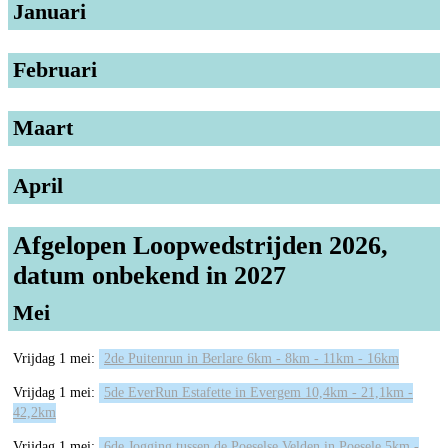
Januari
Februari
Maart
April
Afgelopen Loopwedstrijden 2026,
datum onbekend in 2027
Mei
Vrijdag 1 mei:
2de Puitenrun in Berlare 6km - 8km - 11km - 16km
Vrijdag 1 mei:
5de EverRun Estafette in Evergem 10,4km - 21,1km -
42,2km
Vrijdag 1 mei:
6de Jogging tussen de Poeselse Velden in Poesele 5km -