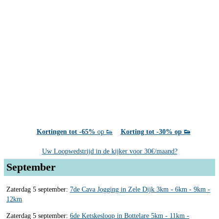
Kortingen tot -65%
op 👟
Korting tot -30% op 👟
Uw Loopwedstrijd in de kijker voor 30€/maand?
September
Zaterdag 5 september:
7de Cava Jogging in Zele Dijk 3km - 6km - 9km -
12km
Zaterdag 5 september:
6de Ketskesloop in Bottelare 5km - 11km -