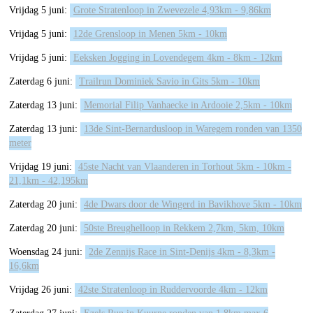
Vrijdag 5 juni:
Grote Stratenloop in Zwevezele 4,93km - 9,86km
Vrijdag 5 juni:
12de Grensloop in Menen 5km - 10km
Vrijdag 5 juni:
Eeksken Jogging in Lovendegem 4km - 8km - 12km
Zaterdag 6 juni:
Trailrun Dominiek Savio in Gits 5km - 10km
Zaterdag 13 juni:
Memorial Filip Vanhaecke in Ardooie 2,5km - 10km
Zaterdag 13 juni:
13de Sint-Bernardusloop in Waregem ronden van 1350
meter
Vrijdag 19 juni:
45ste Nacht van Vlaanderen in Torhout 5km - 10km -
21,1km - 42,195km
Zaterdag 20 juni:
4de Dwars door de Wingerd in Bavikhove 5km - 10km
Zaterdag 20 juni:
50ste Breughelloop in Rekkem 2,7km, 5km, 10km
Woensdag 24 juni:
2de Zennijs Race in Sint-Denijs 4km - 8,3km -
16,6km
Vrijdag 26 juni:
42ste Stratenloop in Ruddervoorde 4km - 12km