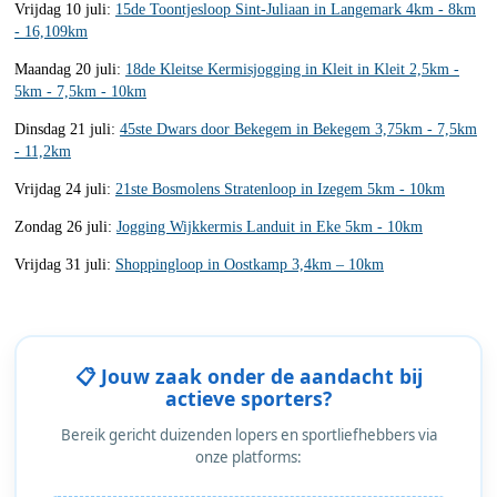
Vrijdag 10 juli:
15de Toontjesloop Sint-Juliaan in Langemark 4km - 8km
- 16,109km
Maandag 20 juli:
18de Kleitse Kermisjogging in Kleit in Kleit 2,5km -
5km - 7,5km - 10km
Dinsdag 21 juli:
45ste Dwars door Bekegem in Bekegem 3,75km - 7,5km
- 11,2km
Vrijdag 24 juli:
21ste Bosmolens Stratenloop in Izegem 5km - 10km
Zondag 26 juli:
Jogging Wijkkermis Landuit in Eke 5km - 10km
Vrijdag 31 juli:
Shoppingloop in Oostkamp 3,4km – 10km
📋 Jouw zaak onder de aandacht bij
actieve sporters?
Bereik gericht duizenden lopers en sportliefhebbers via
onze platforms: