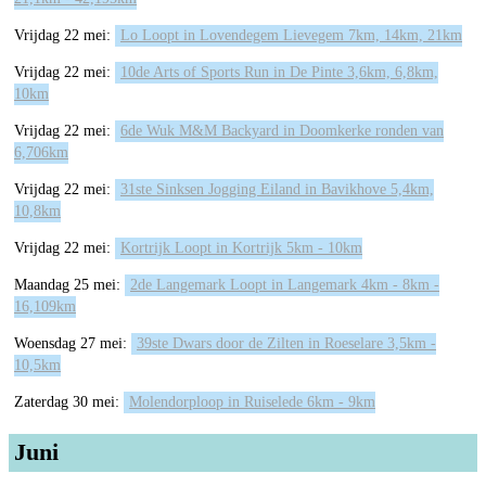
Vrijdag 22 mei:
Lo Loopt in Lovendegem Lievegem 7km, 14km, 21km
Vrijdag 22 mei:
10de Arts of Sports Run in De Pinte 3,6km, 6,8km,
10km
Vrijdag 22 mei:
6de Wuk M&M Backyard in Doomkerke ronden van
6,706km
Vrijdag 22 mei:
31ste Sinksen Jogging Eiland in Bavikhove 5,4km,
10,8km
Vrijdag 22 mei:
Kortrijk Loopt in Kortrijk 5km - 10km
Maandag 25 mei:
2de Langemark Loopt in Langemark 4km - 8km -
16,109km
Woensdag 27 mei:
39ste Dwars door de Zilten in Roeselare 3,5km -
10,5km
Zaterdag 30 mei:
Molendorploop in Ruiselede 6km - 9km
Juni