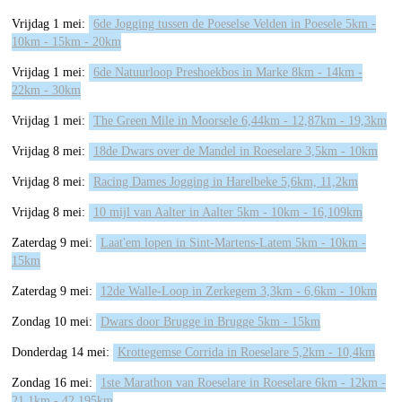
Vrijdag 1 mei:
6de Jogging tussen de Poeselse Velden in Poesele 5km -
10km - 15km - 20km
Vrijdag 1 mei:
6de Natuurloop Preshoekbos in Marke 8km - 14km -
22km - 30km
Vrijdag 1 mei:
The Green Mile in Moorsele 6,44km - 12,87km - 19,3km
Vrijdag 8 mei:
18de Dwars over de Mandel in Roeselare 3,5km - 10km
Vrijdag 8 mei:
Racing Dames Jogging in Harelbeke 5,6km, 11,2km
Vrijdag 8 mei:
10 mijl van Aalter in Aalter 5km - 10km - 16,109km
Zaterdag 9 mei:
Laat'em lopen in Sint-Martens-Latem 5km - 10km -
15km
Zaterdag 9 mei:
12de Walle-Loop in Zerkegem 3,3km - 6,6km - 10km
Zondag 10 mei:
Dwars door Brugge in Brugge 5km - 15km
Donderdag 14 mei:
Krottegemse Corrida in Roeselare 5,2km - 10,4km
Zondag 16 mei:
1ste Marathon van Roeselare in Roeselare 6km - 12km -
21,1km - 42,195km