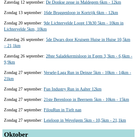
Zaterdag 12 september:
De Donkse zesse in Maldegem 6km - 12km
Zondag 13 september:
16de Bruggenloop in Kortrijk 6km - 12km
Zondag 20 september:
9de Lichtervelde Loopt 13h30 5km - 10km in
Lichtervelde 5km, 10km
Zaterdag 26 september:
5de Dwars door Kruisem Huise in Huise 10,5km
– 21,1km
Zaterdag 26 september:
28ste Saladekermisloop in Egem 3,3km - 6,6km -
9,9km
Zondag 27 september:
Versele-Laga Run in Deinze 5km - 10km - 14km -
21km
Zondag 27 september:
Fun Industry Run in Aalter 12km
Zondag 27 september:
21ste Berenloop in Beernem 5km - 10km - 15km
Zondag 27 september:
FilouRun in Tielt nan
Zondag 27 september:
Leieloop in Wevelgem 5km - 10,5km - 21,1km
Oktober