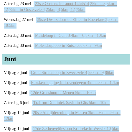
Zaterdag 23 mei:
23ste Oosterzele Loopt 14h45' 4,25km - 8,5km -
12,75km in Oosterzele 4,25km, 8,5km, 12,75km
Woensdag 27 mei:
39ste Dwars door de Zilten in Roeselare 3,5km -
10,5km
Zaterdag 30 mei:
Muideloop in Gent 3,4km - 6,8km - 10km
Zaterdag 30 mei:
Molendorploop in Ruiselede 6km - 9km
Juni
Vrijdag 5 juni:
Grote Stratenloop in Zwevezele 4,93km - 9,86km
Vrijdag 5 juni:
Eeksken Jogging in Lovendegem 4km - 8km - 12km
Vrijdag 5 juni:
12de Grensloop in Menen 5km - 10km
Zaterdag 6 juni:
Trailrun Dominiek Savio in Gits 5km - 10km
Vrijdag 12 juni:
20ste Abdijbierenloop in Melsen 3km - 6km - 9km -
12km
Vrijdag 12 juni:
17de Zesheuveltjesloop Kruiseke in Wervik 10,5km