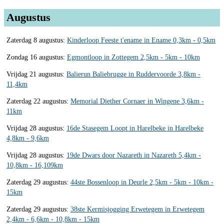
Augustus
Zaterdag 8 augustus:
Kinderloop Feeste t'ename in Ename 0,3km - 0,5km
Zondag 16 augustus:
Egmontloop in Zottegem 2,5km - 5km - 10km
Vrijdag 21 augustus:
Balierun Baliebrugge in Ruddervoorde 3,8km -
11,4km
Zaterdag 22 augustus:
Memorial Diether Cornaer in Wingene 3,6km -
11km
Vrijdag 28 augustus:
16de Stasegem Loopt in Harelbeke in Harelbeke
4,8km - 9,6km
Vrijdag 28 augustus:
19de Dwars door Nazareth in Nazareth 5,4km -
10,8km - 16,109km
Zaterdag 29 augustus:
44ste Bossenloop in Deurle 2,5km - 5km - 10km -
15km
Zaterdag 29 augustus:
38ste Kermisjogging Erwetegem in Erwetegem
2,4km - 6,6km - 10,8km - 15km