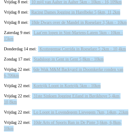
Vrijdag 8 mei:
10 mijl van Aalter in Aalter 5km - 10km - 16,109km
Vrijdag 8 mei:
Racing Dames Jogging in Harelbeke 5,6km, 11,2km
Vrijdag 8 mei:
18de Dwars over de Mandel in Roeselare 3,5km - 10km
Zaterdag 9 mei:
Laat'em lopen in Sint-Martens-Latem 5km - 10km -
15km
Donderdag 14 mei:
Krottegemse Corrida in Roeselare 5,2km - 10,4km
Zondag 17 mei:
Stadsloop in Gent in Gent 5,8km - 10km
Vrijdag 22 mei:
6de Wuk M&M Backyard in Doomkerke ronden van
6,706km
Vrijdag 22 mei:
Kortrijk Loopt in Kortrijk 5km - 10km
Vrijdag 22 mei:
31ste Sinksen Jogging Eiland in Bavikhove 5,4km,
10,8km
Vrijdag 22 mei:
Lo Loopt in Lovendegem Lievegem 7km, 14km, 21km
Vrijdag 22 mei:
10de Arts of Sports Run in De Pinte 3,6km, 6,8km,
10km