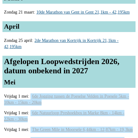
Zondag 21 maart:
10de Marathon van Gent in Gent 21,1km - 42,195km
April
Zondag 25 april:
2de Marathon van Kortrijk in Kortrijk 21,1km -
42,195km
Afgelopen Loopwedstrijden 2026,
datum onbekend in 2027
Mei
Vrijdag 1 mei:
6de Jogging tussen de Poeselse Velden in Poesele 5km -
10km - 15km - 20km
Vrijdag 1 mei:
6de Natuurloop Preshoekbos in Marke 8km - 14km -
22km - 30km
Vrijdag 1 mei:
The Green Mile in Moorsele 6,44km - 12,87km - 19,3km