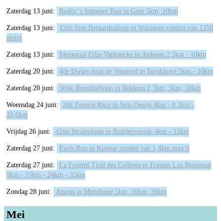
Zaterdag 13 juni:
Bashir"s Summer Run in Gent 5km, 10km
Zaterdag 13 juni:
13de Sint-Bernardusloop in Waregem ronden van 1350
meter
Zaterdag 13 juni:
Memorial Filip Vanhaecke in Ardooie 2,5km - 10km
Zaterdag 20 juni:
4de Dwars door de Wingerd in Bavikhove 5km - 10km
Zaterdag 20 juni:
50ste Breughelloop in Rekkem 2,7km, 5km, 10km
Woensdag 24 juni:
2de Zennijs Race in Sint-Denijs 4km - 8,3km -
16,6km
Vrijdag 26 juni:
42ste Stratenloop in Ruddervoorde 4km - 12km
Zaterdag 27 juni:
Ezels Run in Kuurne ronden van 1,8km max 6
Zaterdag 27 juni:
La Fourmi Trail des Collines in Frasnes Lez Buissenal
9km - 15km - 24km - 35km
Zondag 28 juni:
Atsrun in Merelbeke 5km, 10km, 30km
Mei