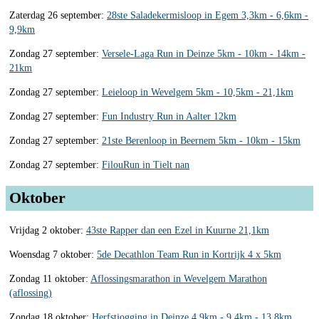
Zaterdag 26 september:
28ste Saladekermisloop in Egem 3,3km - 6,6km -
9,9km
Zondag 27 september:
Versele-Laga Run in Deinze 5km - 10km - 14km -
21km
Zondag 27 september:
Leieloop in Wevelgem 5km - 10,5km - 21,1km
Zondag 27 september:
Fun Industry Run in Aalter 12km
Zondag 27 september:
21ste Berenloop in Beernem 5km - 10km - 15km
Zondag 27 september:
FilouRun in Tielt nan
Oktober
Vrijdag 2 oktober:
43ste Rapper dan een Ezel in Kuurne 21,1km
Woensdag 7 oktober:
5de Decathlon Team Run in Kortrijk 4 x 5km
Zondag 11 oktober:
Aflossingsmarathon in Wevelgem Marathon
(aflossing)
Zondag 18 oktober:
Herfstjogging in Deinze 4,9km - 9,4km - 13,8km