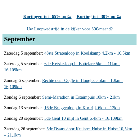
Kortingen tot -65%
op 👟
Korting tot -30% op 👟
Uw Loopwedstrijd in de kijker voor 30€/maand?
September
Zaterdag 5 september:
48ste Stratenloop in Koolskamp 4,2km - 10,5km
Zaterdag 5 september:
6de Ketskesloop in Bottelare 5km - 11km -
16,109km
Zondag 6 september:
Rechte deur Ooglé in Hooglede 5km - 10km -
16,109km
Zondag 6 september:
Semi-Marathon in Estaimpuis 10km - 21km
Zondag 13 september:
16de Bruggenloop in Kortrijk 6km - 12km
Zondag 20 september:
5de Gent 10 mijl in Gent 6,4km - 16,109km
Zaterdag 26 september:
5de Dwars door Kruisem Huise in Huise 10,5km
– 21,1km