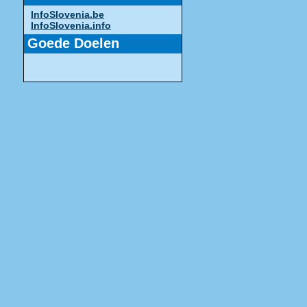
InfoSlovenia.be
InfoSlovenia.info
Goede Doelen