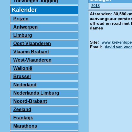
Toevoegen Jogging
2018
Kalender
Afstanden: 30,580k
Prijzen
aanvangsuur eerste 
offroad en road met 
Antwerpen
dames
Limburg
Site:
www.krekenlope
Oost-Vlaanderen
Email:
david.van.voo
Vlaams Brabant
West-Vlaanderen
Wallonië
Brussel
Nederland
Nederlands Limburg
Noord-Brabant
Zeeland
Frankrijk
Marathons