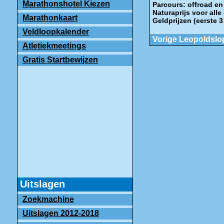
Marathonshotel Kiezen
Parcours: offroad en
Naturaprijs voor alle
Marathonkaart
Geldprijzen (eerste 
Veldloopkalender
Vorige Leopoldslo
Atletiekmeetings
Gratis Startbewijzen
Uitslagen
Zoekmachine
Uitslagen 2012-2018