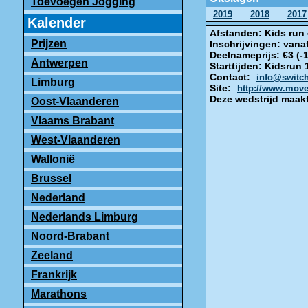
Toevoegen Jogging
2019
2018
2017
Kalender
Afstanden: Kids run 4
Prijzen
Inschrijvingen: vana
Deelnameprijs: €3 (-1
Antwerpen
Starttijden: Kidsrun
Contact:
info@switc
Limburg
Site:
http://www.move
Deze wedstrijd maak
Oost-Vlaanderen
Vlaams Brabant
West-Vlaanderen
Wallonië
Brussel
Nederland
Nederlands Limburg
Noord-Brabant
Zeeland
Frankrijk
Marathons