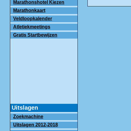
Marathonshotel Kiezen
Marathonkaart
Veldloopkalender
Atletiekmeetings
Gratis Startbewijzen
Uitslagen
Zoekmachine
Uitslagen 2012-2018