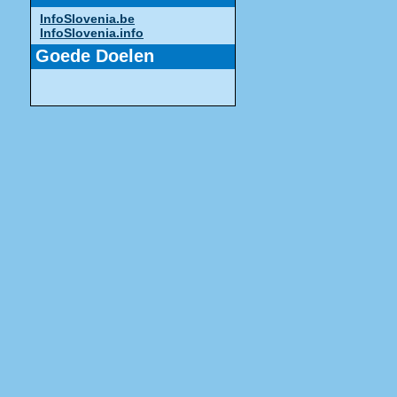
InfoSlovenia.be
InfoSlovenia.info
Goede Doelen