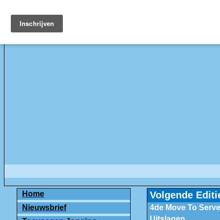
Home
Volgende Editi
Nieuwsbrief
4de Move To Serve
Uitslagen