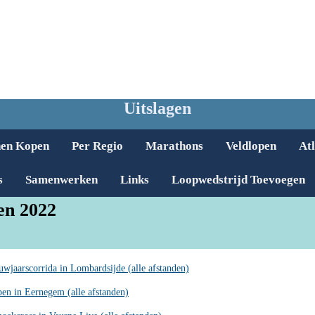
Uitslagen
nen Kopen
Per Regio
Marathons
Veldlopen
Atl
s
Samenwerken
Links
Loopwedstrijd Toevoegen
en 2022
uwjaarscorrida in Lombardsijde (alle afstanden)
en in Eernegem (alle afstanden)